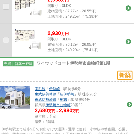
万
円
間取り：3LDK
建物面積：
87.77㎡（26.55坪）
土地面積：
249.25㎡（75.39坪）
2,930
万
円
間取り：3LDK
建物面積：
86.12㎡（26.05坪）
土地面積：
249.29㎡（75.41坪）
ワイウッドコート伊勢崎市曲輪町第1期
売買｜新築一戸建
両毛線
「
伊勢崎
」駅 徒歩9分
東武伊勢崎線
「
新伊勢崎
」駅 徒歩20分
東武伊勢崎線
「
剛志
」駅 徒歩64分
群馬県
伊勢崎市
曲輪町
23番22
2,680
2,980
万円～
万円
築年数：予定
階数：2階建
伊勢崎駅まで徒歩9分でお出かけや通勤・通学に便利！小学校や幼稚園、公園、