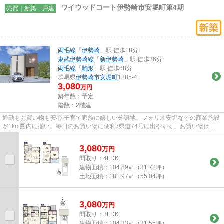
ワイウッドコート伊勢崎市安堀町第4期
売買｜新築一戸建
両毛線
「
伊勢崎
」駅 徒歩18分
東武伊勢崎線
「
新伊勢崎
」駅 徒歩36分
両毛線
「
駒形
」駅 徒歩68分
群馬県
伊勢崎市
安堀町
1885-4
3,080
万円
築年数：予定
階数：2階建
通勤もお買い物も安心!子育て家族に嬉しい分譲地。フォリオ安堀などの商業施設
が1km圏内に揃い、毎日のお買い物に便利♪県道74号に出やすく、お買い物はも
ちろん、国道462号・国道354号...
3,080
万
円
間取り：4LDK
建物面積：
104.89㎡（31.72坪）
土地面積：
181.97㎡（55.04坪）
3,080
万
円
間取り：3LDK
建物面積：
104.33㎡（31.55坪）