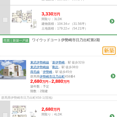
3,330
万
円
間取り：3LDK
建物面積：
104.34㎡（31.56坪）
土地面積：
179.22㎡（54.21坪）
ワイウッドコート伊勢崎市日乃出町第2期
売買｜新築一戸建
東武伊勢崎線
「
新伊勢崎
」駅 徒歩32分
東武伊勢崎線
「
剛志
」駅 徒歩38分
両毛線
「
伊勢崎
」駅 徒歩45分
群馬県
伊勢崎市
日乃出町
458番4
2,680
2,880
万円～
万円
築年数：予定
階数：2階建
群馬県伊勢崎市日乃出町458-1(現地)
2,680
万
円
間取り：4LDK