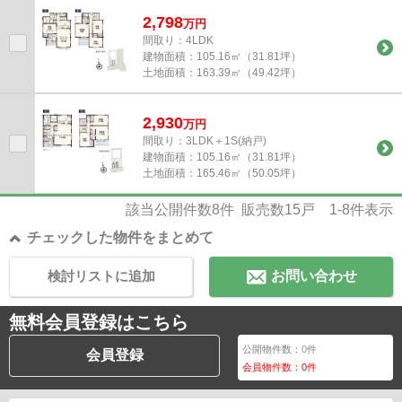
2,798
万
円
間取り：4LDK
建物面積：
105.16㎡（31.81坪）
土地面積：
163.39㎡（49.42坪）
2,930
万
円
間取り：3LDK＋1S(納戸)
建物面積：
105.16㎡（31.81坪）
土地面積：
165.46㎡（50.05坪）
該当公開件数
8
件 販売数
15
戸
1-8
件表示
チェックした物件をまとめて
検討リストに追加
お問い合わせ
無料会員登録はこちら
公開物件数：
0
件
会員登録
会員物件数：
0
件