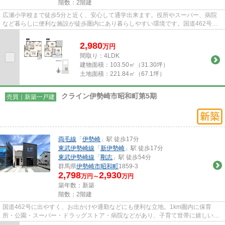
階数：2階建
広瀬小学校まで徒歩5分と近く、安心して通学出来ます。役所やスーパー、病院
など暮らしに便利な施設が徒歩圏内にあり暮らしやすい環境です。国道462号・
354号に近く通勤や送迎に便利な...
2,980
万
円
間取り：4LDK
建物面積：
103.50㎡（31.30坪）
土地面積：
221.84㎡（67.1坪）
クライン伊勢崎市昭和町第5期
売買｜新築一戸建
両毛線
「
伊勢崎
」駅 徒歩17分
東武伊勢崎線
「
新伊勢崎
」駅 徒歩17分
東武伊勢崎線
「
剛志
」駅 徒歩54分
群馬県
伊勢崎市
昭和町
1859-3
2,798
2,930
万円～
万円
築年数：新築
階数：2階建
国道462号に出やすく、お出かけや通勤などにも便利な立地。1km圏内に保育
所・公園・スーパー・ドラッグストア・病院などがあり、子育て世帯に嬉しい環
境となっております。