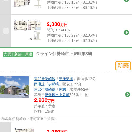
建物面積：
105.16㎡（31.81坪）
土地面積：
284.84㎡（86.16坪）
2,880
万
円
間取り：4LDK
建物面積：
105.99㎡（32.06坪）
土地面積：
205.13㎡（62.05坪）
クライン伊勢崎市上泉町第3期
売買｜新築一戸建
東武伊勢崎線
「
新伊勢崎
」駅 徒歩13分
両毛線
「
伊勢崎
」駅 徒歩22分
東武伊勢崎線
「
剛志
」駅 徒歩52分
群馬県
伊勢崎市
上泉町
625番1、他
2,930
万円
築年数：予定
階数：1階建
群馬県伊勢崎市上泉町619-1(近隣)
2,930