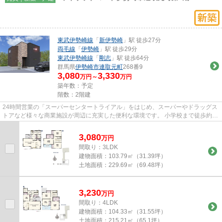
東武伊勢崎線
「
新伊勢崎
」駅 徒歩27分
両毛線
「
伊勢崎
」駅 徒歩29分
東武伊勢崎線
「
剛志
」駅 徒歩64分
群馬県
伊勢崎市
連取元町
268番9
3,080
3,330
万円～
万円
築年数：予定
階数：2階建
24時間営業の「スーパーセンタートライアル」をはじめ、スーパーやドラッグス
トアなど様々な商業施設が周辺に充実した便利な環境です。 小学校まで徒歩約9
分と近く、お子様のいるご家...
3,080
万
円
間取り：3LDK
建物面積：
103.79㎡（31.39坪）
土地面積：
229.69㎡（69.48坪）
3,230
万
円
間取り：4LDK
建物面積：
104.33㎡（31.55坪）
土地面積：
215.21㎡（65.1坪）