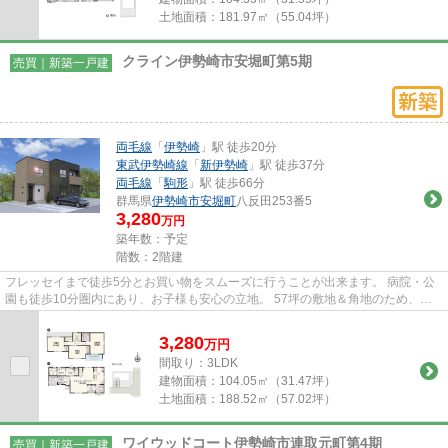
土地面積：
181.97㎡（55.04坪）
クライン伊勢崎市安堀町第5期
売買｜新築一戸建
両毛線
「
伊勢崎
」駅 徒歩20分
東武伊勢崎線
「
新伊勢崎
」駅 徒歩37分
両毛線
「
駒形
」駅 徒歩66分
群馬県
伊勢崎市
安堀町
八反田253番5
3,280
万円
築年数：予定
階数：2階建
フレッセイまで徒歩5分とお買い物をスムーズに行うことが出来ます。 病院・公
園も徒歩10分圏内にあり、お子様も安心の立地。 57坪の敷地＆角地のため、開
放感のある区画となっておりま...
3,280
万
円
間取り：3LDK
建物面積：
104.05㎡（31.47坪）
土地面積：
188.52㎡（57.02坪）
ワイウッドコート伊勢崎市連取元町第4期
売買｜新築一戸建