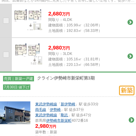
病院、図書館などが1km圏内に充実した子育て世帯に優しい立地です。徒歩7分の
場所にスーパーやドラッグスト...
2,680
万
円
間取り：4LDK
建物面積：
105.99㎡（32.06坪）
土地面積：
192.83㎡（58.33坪）
2,980
万
円
間取り：3LDK
建物面積：
105.16㎡（31.81坪）
土地面積：
220.13㎡（66.58坪）
クライン伊勢崎市新栄町第3期
売買｜新築一戸建
7月30日 値下げ
東武伊勢崎線
「
新伊勢崎
」駅 徒歩33分
両毛線
「
伊勢崎
」駅 徒歩37分
東武伊勢崎線
「
剛志
」駅 徒歩47分
群馬県
伊勢崎市
新栄町
4072番16
2,980
万円
築年数：新築