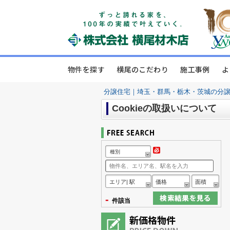
物件を探す
横尾のこだわり
施工事例
よ
分譲住宅｜埼玉・群馬・栃木・茨城の分
Cookieの取扱いについて
種別
エリア| 駅
価格
面積
-
件該当