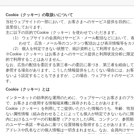
Cookie（クッキー）の取扱いについて
当社ウェブサイトの一部において、お客さまへのサービス提供を目的に、C
送受信しております。
主に以下の目的でCookie（クッキー）を使わせていただきます。
（1） ウェブサイトの会員向けサービス・メール配信などにおいて、
わせて、広告・メール等のコンテンツ配信および表示情報等をカ
（2） 個人を特定できない状態で、統計資料として利用するため。
※Cookie（クッキー）はお客さまへのサービス提供と利用状況分析に
的で利用することはありません。
なお、広告の配信を委託する第三者への委託に基づき、第三者を経由して、
参照する場合があります。こうした情報提供をしたくない場合には、お客さ
ないよう設定することもできますが、この場合、ウェブサイトのサービス
す。
Cookie（クッキー）とは
インターネットの効率的な運用のために、ウェブサーバとお客さまのブラ
で、お客さまの使用する情報端末機に保存されることがあります。
Cookie（クッキー）を利用してご提供いただいた情報のうち、年齢、
ない属性情報（組み合わせることによっても個人が特定できないものに限
内におけるユーザーの行動履歴（アクセスしたURL、コンテンツ、参照
のユーザー承諾・申込みに基づく位置情報を取得することがあります。ただ
アドレスや氏名などの個人情報は一切含まれません。なお、会員向けサー