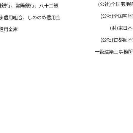
(公社)全国宅
利銀行、常陽銀行、八十二銀
(公社)全国宅
ま信用組合、しののめ信用金
(財)東日
信用金庫
(公社)首都圏
一級建築士事務所埼