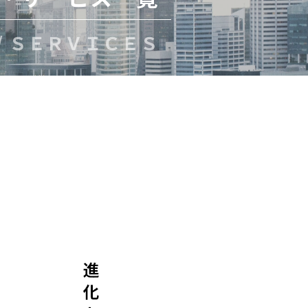
/ ＳＥＲＶＩＣＥＳ