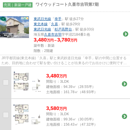
ワイウッドコート久喜市吉羽第7期
売買｜新築一戸建
東武日光線
「
幸手
」駅 徒歩27分
東北本線
「
久喜
」駅 徒歩29分
東武日光線
「
杉戸高野台
」駅 徒歩33分
埼玉県
久喜市
吉羽
字平沼2184番3.他
3,480
3,780
万円～
万円
築年数：新築
階数：2階建
JR宇都宮線(東北本線)「久喜」駅と東武鉄道日光線「幸手」駅の中間に位置する
ため、目的地に合わせて駅を使い分けることが出来るのでお出かけに便利です。
圏央道「幸手」ICまで車で約...
3,480
万
円
間取り：3LDK
建物面積：
94.39㎡（28.55坪）
土地面積：
161.78㎡（48.93坪）
3,580
万
円
間取り：3LDK
建物面積：
99.36㎡（30.05坪）
土地面積：
156.43㎡（47.32坪）