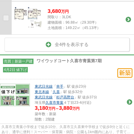
3,680
万
円
間取り：3LDK
建物面積：
96.88㎡（29.30坪）
土地面積：
149.22㎡（45.13坪）
全4件を表示する
ワイウッドコート久喜市青葉第7期
売買｜新築一戸建
4月2日 値下げ
東武日光線
「
幸手
」駅 徒歩23分
東北本線
「
久喜
」駅 徒歩32分
東武日光線
「
杉戸高野台
」駅 徒歩37分
埼玉県
久喜市
青葉
４丁目23-4(付近)
3,180
3,880
万円～
万円
築年数：新築
階数：2階建
久喜市立青葉小学校まで徒歩10分、久喜市立久喜東中学校まで徒歩9分と近くに
あり、通学に便利！スーパー・保育園・病院・公園も1km圏内にあり、子育て世