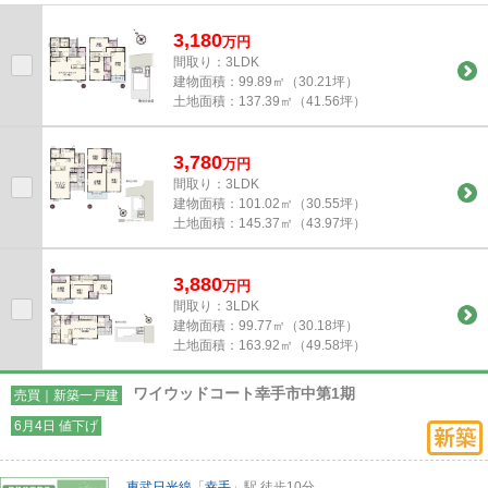
帯の方も暮らしやすいですね。...
3,180
万
円
間取り：3LDK
建物面積：
99.89㎡（30.21坪）
土地面積：
137.39㎡（41.56坪）
3,780
万
円
間取り：3LDK
建物面積：
101.02㎡（30.55坪）
土地面積：
145.37㎡（43.97坪）
3,880
万
円
間取り：3LDK
建物面積：
99.77㎡（30.18坪）
土地面積：
163.92㎡（49.58坪）
ワイウッドコート幸手市中第1期
売買｜新築一戸建
6月4日 値下げ
東武日光線
「
幸手
」駅 徒歩10分