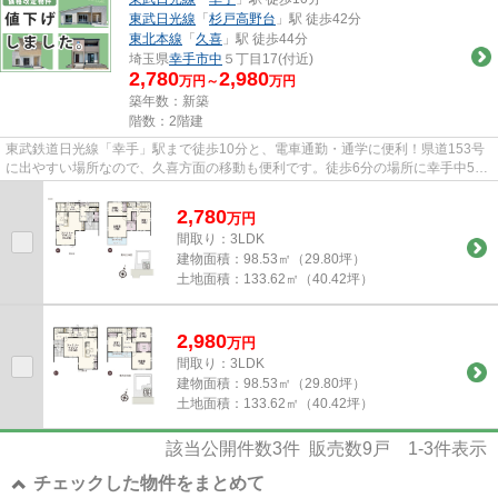
東武日光線
「
杉戸高野台
」駅 徒歩42分
東北本線
「
久喜
」駅 徒歩44分
埼玉県
幸手市
中
５丁目17(付近)
2,780
2,980
万円～
万円
築年数：新築
階数：2階建
東武鉄道日光線「幸手」駅まで徒歩10分と、電車通勤・通学に便利！県道153号
に出やすい場所なので、久喜方面の移動も便利です。徒歩6分の場所に幸手中5丁
目公園があり、お子様と一緒に...
2,780
万
円
間取り：3LDK
建物面積：
98.53㎡（29.80坪）
土地面積：
133.62㎡（40.42坪）
2,980
万
円
間取り：3LDK
建物面積：
98.53㎡（29.80坪）
土地面積：
133.62㎡（40.42坪）
該当公開件数
3
件 販売数
9
戸
1-3
件表示
チェックした物件をまとめて