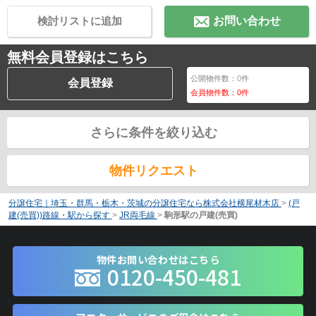
検討リストに追加
お問い合わせ
無料会員登録はこちら
公開物件数：
0
件
会員登録
会員物件数：
0
件
さらに条件を絞り込む
物件リクエスト
分譲住宅｜埼玉・群馬・栃木・茨城の分譲住宅なら株式会社横尾材木店
>
(戸
建(売買))路線・駅から探す
>
JR両毛線
>
駒形駅の戸建(売買)
物件お問い合わせはこちら
0120-450-481