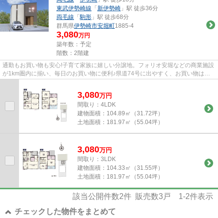
東武伊勢崎線
「
新伊勢崎
」駅 徒歩36分
両毛線
「
駒形
」駅 徒歩68分
群馬県
伊勢崎市
安堀町
1885-4
3,080
万円
築年数：予定
階数：2階建
通勤もお買い物も安心!子育て家族に嬉しい分譲地。フォリオ安堀などの商業施設
が1km圏内に揃い、毎日のお買い物に便利♪県道74号に出やすく、お買い物はも
ちろん、国道462号・国道354号...
3,080
万
円
間取り：4LDK
建物面積：
104.89㎡（31.72坪）
土地面積：
181.97㎡（55.04坪）
3,080
万
円
間取り：3LDK
建物面積：
104.33㎡（31.55坪）
土地面積：
181.97㎡（55.04坪）
該当公開件数
2
件 販売数
3
戸
1-2
件表示
チェックした物件をまとめて