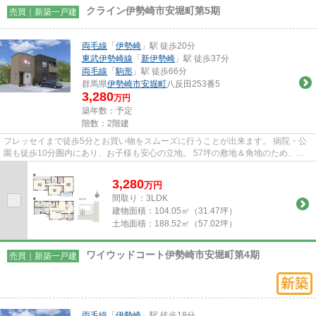
クライン伊勢崎市安堀町第5期
売買｜新築一戸建
両毛線
「
伊勢崎
」駅 徒歩20分
東武伊勢崎線
「
新伊勢崎
」駅 徒歩37分
両毛線
「
駒形
」駅 徒歩66分
群馬県
伊勢崎市
安堀町
八反田253番5
3,280
万円
築年数：予定
階数：2階建
フレッセイまで徒歩5分とお買い物をスムーズに行うことが出来ます。 病院・公
園も徒歩10分圏内にあり、お子様も安心の立地。 57坪の敷地＆角地のため、開
放感のある区画となっておりま...
3,280
万
円
間取り：3LDK
建物面積：
104.05㎡（31.47坪）
土地面積：
188.52㎡（57.02坪）
ワイウッドコート伊勢崎市安堀町第4期
売買｜新築一戸建
両毛線
「
伊勢崎
」駅 徒歩18分