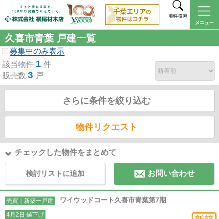
物件検索
久喜市青葉 戸建一覧
募集中のみ表示
1
該当物件
件
3
販売数
戸
さらに条件を絞り込む
物件リクエスト
チェックした物件をまとめて
検討リストに追加
お問い合わせ
ワイウッドコート久喜市青葉第7期
売買｜新築一戸建
4月2日 値下げ