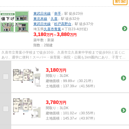
東武日光線
「
幸手
」駅 徒歩23分
東北本線
「
久喜
」駅 徒歩32分
東武日光線
「
杉戸高野台
」駅 徒歩37分
埼玉県
久喜市
青葉
４丁目23-4(付近)
3,180
3,880
万円～
万円
築年数：新築
階数：2階建
久喜市立青葉小学校まで徒歩10分、久喜市立久喜東中学校まで徒歩9分と近くに
あり、通学に便利！スーパー・保育園・病院・公園も1km圏内にあり、子育て世
帯の方も暮らしやすいですね。...
3,180
万
円
間取り：3LDK
建物面積：
99.89㎡（30.21坪）
土地面積：
137.39㎡（41.56坪）
3,780
万
円
間取り：3LDK
建物面積：
101.02㎡（30.55坪）
土地面積：
145.37㎡（43.97坪）