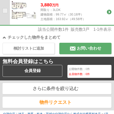
3,880
万
円
間取り：3LDK
建物面積：
99.77㎡（30.18坪）
土地面積：
163.92㎡（49.58坪）
該当公開件数
1
件 販売数
3
戸
1-1
件表示
チェックした物件をまとめて
検討リストに追加
お問い合わせ
無料会員登録はこちら
公開物件数：
0
件
会員登録
会員物件数：
0
件
さらに条件を絞り込む
物件リクエスト
分譲住宅｜埼玉・群馬・栃木・茨城の分譲住宅なら株式会社横尾材木店
>
(戸