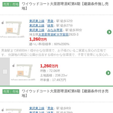
ワイウッドコート大里郡寄居町第8期【建築条件無し売
売買｜売地
地】
東武東上線
「
男衾
」駅 徒歩12分
東武東上線
「
鉢形
」駅 徒歩27分
東武東上線
「
みなみ寄居
」駅 徒歩30分
埼玉県
大里郡寄居町
大字富田
2920-3
1,260
万円
建ぺい率/容積率：
60%/200%
男衾駅まで約600m！穏やかな住環境で、お子様のいるご家庭も安心の立地で
す。 分譲地の周辺に公園が点在する穏やかな住環境で、子育て世帯にも安心の立
地。 市内には放課後児童クラブ...
1,260
万
円
坪数：72.06坪
土地面積：238.23㎡
坪単価：17.49万円
ワイウッドコート大里郡寄居町第8期【建築条件付き売
売買｜売地
地】
東武東上線
「
男衾
」駅 徒歩8分
東武東上線
「
鉢形
」駅 徒歩29分