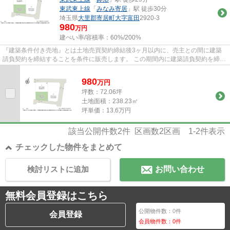
東武東上線
「
みなみ寄居
」駅 徒歩30分
埼玉県
大里郡寄居町
大字富田
2920-3
980
万円
建ぺい率/容積率：
60%/200%
『建築条件付き売地』とは土地売買契約締結後3ヶ月以内に、売主との間に建築
請負契約を締結することを条件に販売します。 この期間内に建築請負契約を締結
されなかった場合は、土地売...
980
万
円
坪数：72.06坪
土地面積：238.23㎡
坪単価：13.6万円
該当公開件数
2
件 区画数
2
区画
1-2
件表示
チェックした物件をまとめて
検討リストに追加
お問い合わせ
無料会員登録はこちら
公開物件数：
0
件
会員登録
会員物件数：
0
件