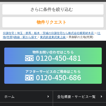
さらに条件を絞り込む
物件リクエスト
分譲住宅｜埼玉・群馬・栃木・茨城の分譲住宅なら株式会社横尾材木店
>
(土
地(売買))路線・駅から探す
>
東武鉄道東武東上線
>
男衾駅の土地(売買)
物件お問い合わせはこちら
0120-450-481
アフターサービスのご用命はこちら
0120-450-686
ホーム
会社概要・サービス一覧