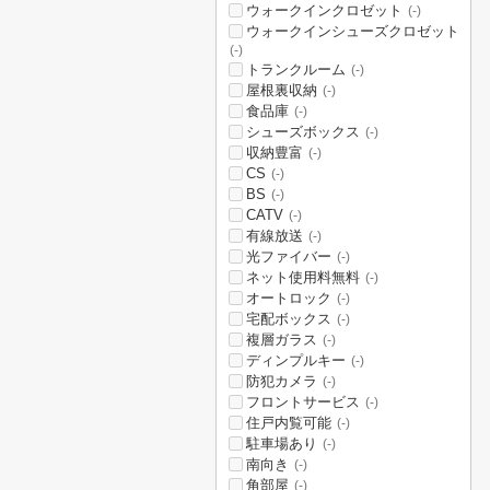
ウォークインクロゼット
(-)
ウォークインシューズクロゼット
(-)
トランクルーム
(-)
屋根裏収納
(-)
食品庫
(-)
シューズボックス
(-)
収納豊富
(-)
CS
(-)
BS
(-)
CATV
(-)
有線放送
(-)
光ファイバー
(-)
ネット使用料無料
(-)
オートロック
(-)
宅配ボックス
(-)
複層ガラス
(-)
ディンプルキー
(-)
防犯カメラ
(-)
フロントサービス
(-)
住戸内覧可能
(-)
駐車場あり
(-)
南向き
(-)
角部屋
(-)