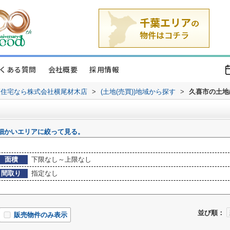
くある質問
会社概要
採用情報
譲住宅なら株式会社横尾材木店
>
(土地(売買))地域から探す
>
久喜市の土地(
細かいエリアに絞って見る。
面積
下限なし～上限なし
間取り
指定なし
並び順：
販売物件のみ表示