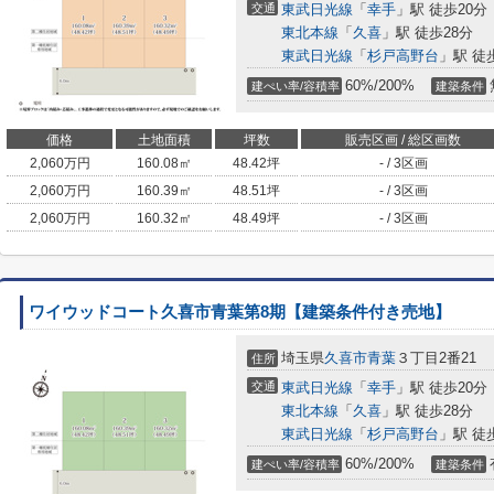
交通
東武日光線
「
幸手
」駅 徒歩20分
東北本線
「
久喜
」駅 徒歩28分
東武日光線
「
杉戸高野台
」駅 徒
60%/200%
建ぺい率/容積率
建築条件
価格
土地面積
坪数
販売区画 / 総区画数
2,060
万円
160.08㎡
48.42坪
- / 3区画
2,060
万円
160.39㎡
48.51坪
- / 3区画
2,060
万円
160.32㎡
48.49坪
- / 3区画
ワイウッドコート久喜市青葉第8期【建築条件付き売地】
埼玉県
久喜市
青葉
３丁目2番21
住所
交通
東武日光線
「
幸手
」駅 徒歩20分
東北本線
「
久喜
」駅 徒歩28分
東武日光線
「
杉戸高野台
」駅 徒
60%/200%
建ぺい率/容積率
建築条件