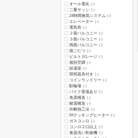
オール電化
(-)
二重サッシ
(-)
24時間換気システム
(-)
エレベーター
(-)
電気有
(-)
２面バルコニー
(-)
３面バルコニー
(-)
両面バルコニー
(-)
堀ごたつ
(-)
ビルトガレージ
(-)
個別空調
(-)
給湯室
(-)
照明器具付き
(-)
コインランドリー
(-)
駐輪場
(-)
バイク置場あり
(-)
免震構造
(-)
耐震構造
(-)
外断熱工法
(-)
IHクッキングヒーター
(-)
ガスコンロ
(-)
コンロ２口以上
(-)
食器洗い乾燥機
(-)