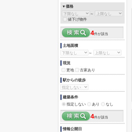
▼価格
～
値下げ物件
4
件が該当
土地面積
～
現況
更地
古家あり
駅からの徒歩
建築条件
指定しない
あり
なし
4
件が該当
情報公開日