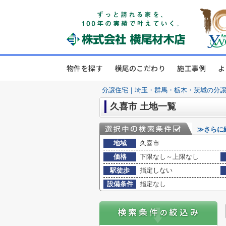
物件を探す
横尾のこだわり
施工事例
よ
分譲住宅｜埼玉・群馬・栃木・茨城の分
久喜市 土地一覧
≫さらに
地域
久喜市
価格
下限なし～上限なし
駅徒歩
指定しない
設備条件
指定なし