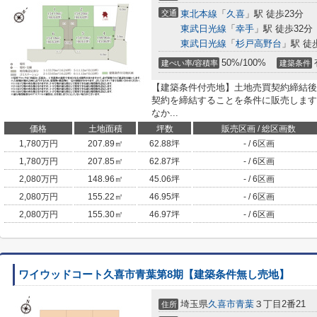
交通
東北本線
「
久喜
」駅 徒歩23分
東武日光線
「
幸手
」駅 徒歩32分
東武日光線
「
杉戸高野台
」駅 徒
50%/100%
建ぺい率/容積率
建築条件
【建築条件付売地】土地売買契約締結後
契約を締結することを条件に販売します
なか...
価格
土地面積
坪数
販売区画 / 総区画数
1,780
万円
207.89㎡
62.88坪
- / 6区画
1,780
万円
207.85㎡
62.87坪
- / 6区画
2,080
万円
148.96㎡
45.06坪
- / 6区画
2,080
万円
155.22㎡
46.95坪
- / 6区画
2,080
万円
155.30㎡
46.97坪
- / 6区画
ワイウッドコート久喜市青葉第8期【建築条件無し売地】
埼玉県
久喜市
青葉
３丁目2番21
住所