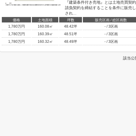
『建築条件付き売地』とは土地売買契約
請負契約を締結することを条件に販売し
され...
価格
土地面積
坪数
販売区画 / 総区画数
1,780
万円
160.08㎡
48.42坪
- / 3区画
1,780
万円
160.39㎡
48.51坪
- / 3区画
1,780
万円
160.32㎡
48.49坪
- / 3区画
該当公