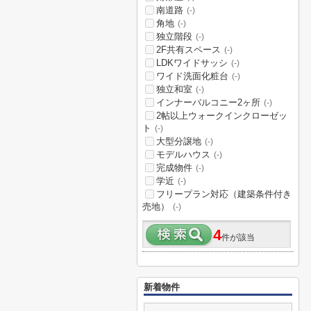
南道路
(-)
角地
(-)
独立階段
(-)
2F共有スペース
(-)
LDKワイドサッシ
(-)
ワイド洗面化粧台
(-)
独立和室
(-)
インナーバルコニー2ヶ所
(-)
2帖以上ウォークインクローゼッ
ト
(-)
大型分譲地
(-)
モデルハウス
(-)
完成物件
(-)
学近
(-)
フリープラン対応（建築条件付き
売地）
(-)
4
件が該当
新着物件