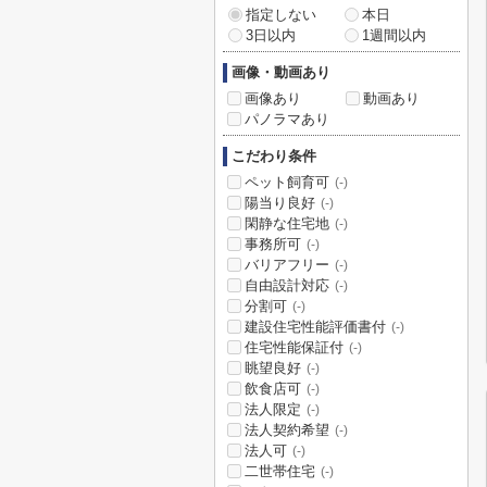
指定しない
本日
3日以内
1週間以内
画像・動画あり
画像あり
動画あり
パノラマあり
こだわり条件
ペット飼育可
(-)
陽当り良好
(-)
閑静な住宅地
(-)
事務所可
(-)
バリアフリー
(-)
自由設計対応
(-)
分割可
(-)
建設住宅性能評価書付
(-)
住宅性能保証付
(-)
眺望良好
(-)
飲食店可
(-)
法人限定
(-)
法人契約希望
(-)
法人可
(-)
二世帯住宅
(-)