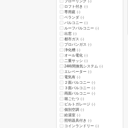
フローリング
(-)
ロフト付き
(-)
専用庭
(-)
ベランダ
(-)
バルコニー
(-)
ルーフバルコニー
(-)
出窓
(-)
都市ガス
(-)
プロパンガス
(-)
浄化槽
(-)
オール電化
(-)
二重サッシ
(-)
24時間換気システム
(-)
エレベーター
(-)
電気有
(-)
２面バルコニー
(-)
３面バルコニー
(-)
両面バルコニー
(-)
堀ごたつ
(-)
ビルトガレージ
(-)
個別空調
(-)
給湯室
(-)
照明器具付き
(-)
コインランドリー
(-)