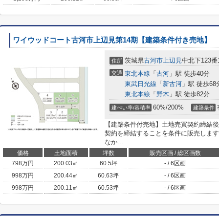
ワイウッドコート古河市上辺見第14期【建築条件付き売地】
茨城県
古河市
上辺見
中北下123番
住所
交通
東北本線
「
古河
」駅 徒歩40分
東武日光線
「
新古河
」駅 徒歩68
東北本線
「
野木
」駅 徒歩82分
60%/200%
建ぺい率/容積率
建築条件
【建築条件付売地】土地売買契約締結後
契約を締結することを条件に販売します
なか...
価格
土地面積
坪数
販売区画 / 総区画数
798
万円
200.03㎡
60.5坪
- / 6区画
998
万円
200.44㎡
60.63坪
- / 6区画
998
万円
200.11㎡
60.53坪
- / 6区画