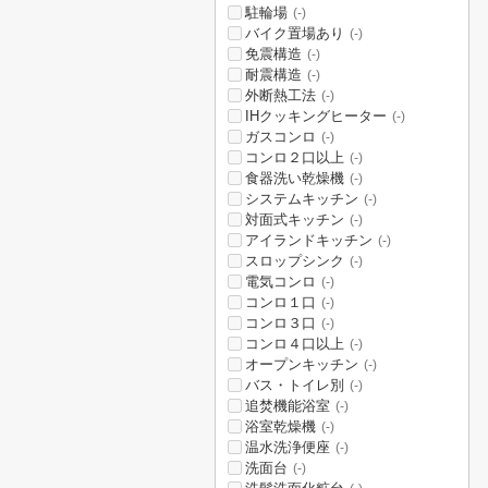
駐輪場
(-)
バイク置場あり
(-)
免震構造
(-)
耐震構造
(-)
外断熱工法
(-)
IHクッキングヒーター
(-)
ガスコンロ
(-)
コンロ２口以上
(-)
食器洗い乾燥機
(-)
システムキッチン
(-)
対面式キッチン
(-)
アイランドキッチン
(-)
スロップシンク
(-)
電気コンロ
(-)
コンロ１口
(-)
コンロ３口
(-)
コンロ４口以上
(-)
オープンキッチン
(-)
バス・トイレ別
(-)
追焚機能浴室
(-)
浴室乾燥機
(-)
温水洗浄便座
(-)
洗面台
(-)