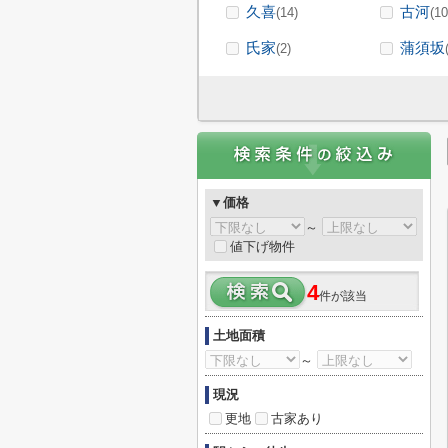
久喜
古河
(14)
(10
氏家
蒲須坂
(2)
▼価格
～
値下げ物件
4
件が該当
土地面積
～
現況
更地
古家あり