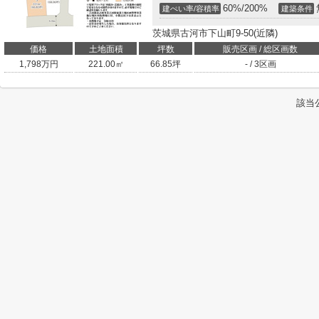
60%/200%
建ぺい率/容積率
建築条件
茨城県古河市下山町9-50(近隣)
価格
土地面積
坪数
販売区画 / 総区画数
1,798
万円
221.00㎡
66.85坪
- / 3区画
該当