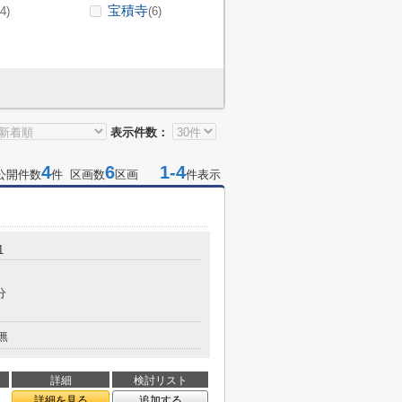
宝積寺
(4)
(6)
表示件数：
4
6
1-4
公開件数
件 区画数
区画
件表示
1
分
無
詳細
検討リスト
詳細を見る
追加する