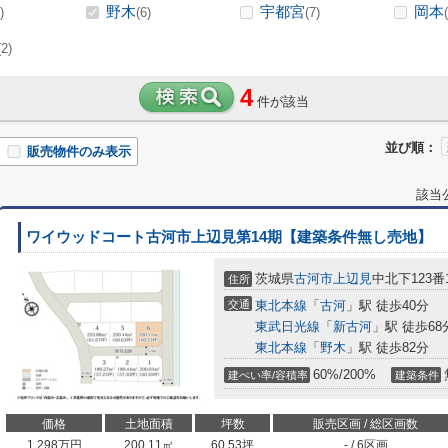
野木
宇都宮
岡本
)
(6)
(7)
(2)
4
件が該当
並び順：
販売物件のみ表示
該当
ワイウッドコート古河市上辺見第14期【建築条件無し売地】
茨城県
古河市
上辺見
中北下123番
住所
交通
東北本線
「
古河
」駅 徒歩40分
東武日光線
「
新古河
」駅 徒歩68
東北本線
「
野木
」駅 徒歩82分
60%/200%
建ぺい率/容積率
建築条件
価格
土地面積
坪数
販売区画 / 総区画数
1,298
万円
200.11㎡
60.53坪
- / 6区画