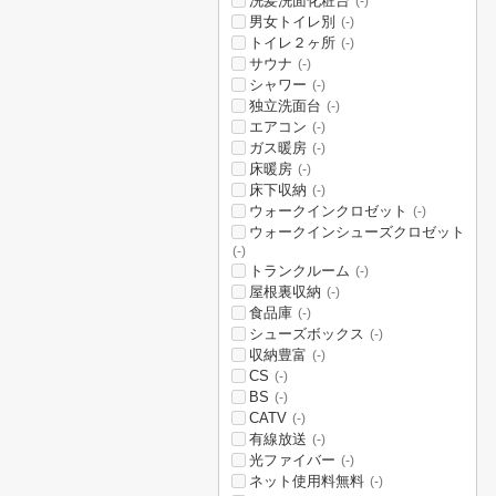
洗髪洗面化粧台
(-)
男女トイレ別
(-)
トイレ２ヶ所
(-)
サウナ
(-)
シャワー
(-)
独立洗面台
(-)
エアコン
(-)
ガス暖房
(-)
床暖房
(-)
床下収納
(-)
ウォークインクロゼット
(-)
ウォークインシューズクロゼット
(-)
トランクルーム
(-)
屋根裏収納
(-)
食品庫
(-)
シューズボックス
(-)
収納豊富
(-)
CS
(-)
BS
(-)
CATV
(-)
有線放送
(-)
光ファイバー
(-)
ネット使用料無料
(-)