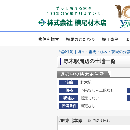
物件を探す
横尾のこだわり
施工事例
よ
分譲住宅｜埼玉・群馬・栃木・茨城の分
野木駅周辺の土地一覧
沿線
野木駅
価格
下限なし～上限なし
駅徒歩
指定しない
設備条件
指定なし
JR東北本線
駅で絞り込む