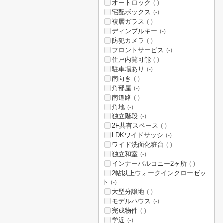
オートロック
(-)
宅配ボックス
(-)
複層ガラス
(-)
ディンプルキー
(-)
防犯カメラ
(-)
フロントサービス
(-)
住戸内覧可能
(-)
駐車場あり
(-)
南向き
(-)
角部屋
(-)
南道路
(-)
角地
(-)
独立階段
(-)
2F共有スペース
(-)
LDKワイドサッシ
(-)
ワイド洗面化粧台
(-)
独立和室
(-)
インナーバルコニー2ヶ所
(-)
2帖以上ウォークインクローゼッ
ト
(-)
大型分譲地
(-)
モデルハウス
(-)
完成物件
(-)
学近
(-)