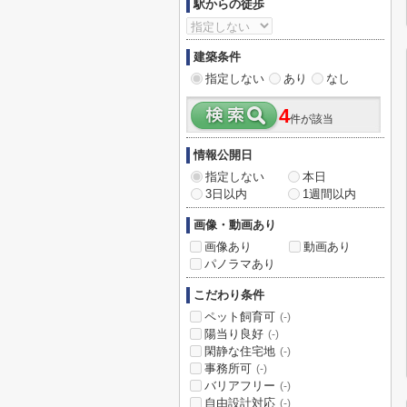
駅からの徒歩
建築条件
指定しない
あり
なし
4
件が該当
情報公開日
指定しない
本日
3日以内
1週間以内
画像・動画あり
画像あり
動画あり
パノラマあり
こだわり条件
ペット飼育可
(-)
陽当り良好
(-)
閑静な住宅地
(-)
事務所可
(-)
バリアフリー
(-)
自由設計対応
(-)