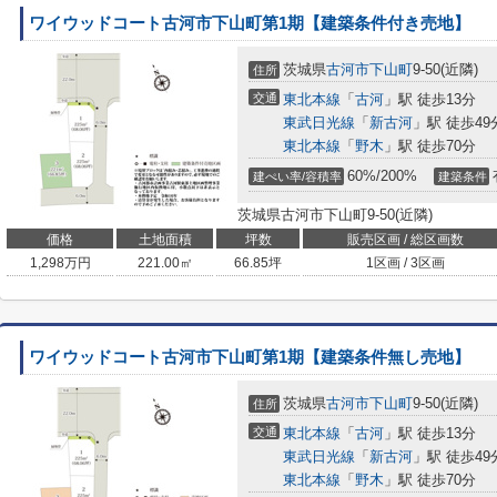
ワイウッドコート古河市下山町第1期【建築条件付き売地】
茨城県
古河市
下山町
9-50(近隣)
住所
交通
東北本線
「
古河
」駅 徒歩13分
東武日光線
「
新古河
」駅 徒歩49
東北本線
「
野木
」駅 徒歩70分
60%/200%
建ぺい率/容積率
建築条件
茨城県古河市下山町9-50(近隣)
価格
土地面積
坪数
販売区画 / 総区画数
1,298
万円
221.00㎡
66.85坪
1区画 / 3区画
ワイウッドコート古河市下山町第1期【建築条件無し売地】
茨城県
古河市
下山町
9-50(近隣)
住所
交通
東北本線
「
古河
」駅 徒歩13分
東武日光線
「
新古河
」駅 徒歩49
東北本線
「
野木
」駅 徒歩70分