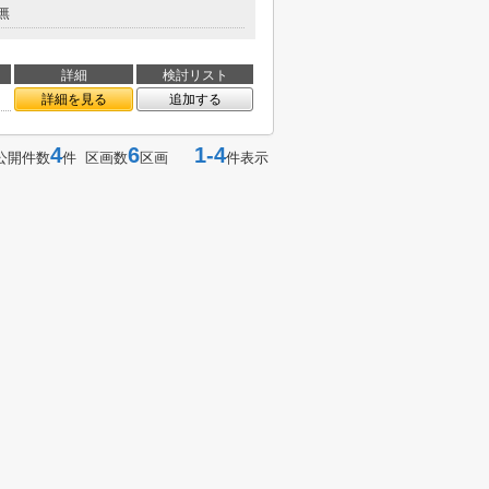
無
詳細
検討リスト
詳細を見る
追加する
4
6
1-4
公開件数
件 区画数
区画
件表示