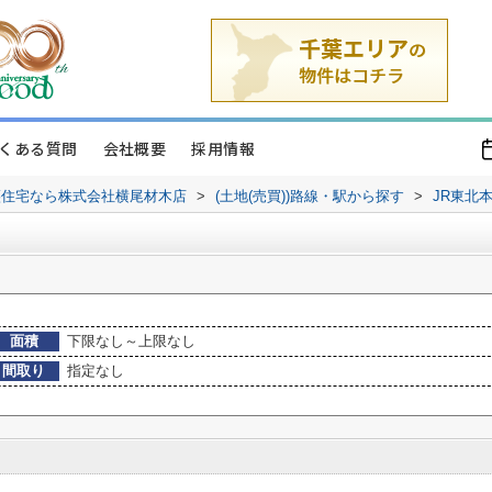
くある質問
会社概要
採用情報
譲住宅なら株式会社横尾材木店
>
(土地(売買))路線・駅から探す
>
JR東北
面積
下限なし～上限なし
間取り
指定なし