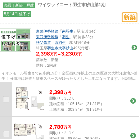
ワイウッドコート羽生市砂山第1期
売買｜新築一戸建
5月14日 値下げ
東武伊勢崎線
「
南羽生
」駅 徒歩34分
東武伊勢崎線
「
羽生
」駅 徒歩38分
秩父鉄道
「
西羽生
」駅 徒歩48分
埼玉県
羽生市
大字砂山
495(付近)
2,398
3,230
万円～
万円
築年数：新築
階数：2階建
イオンモール羽生まで徒歩約19分！全区画91坪以上の全20区画の大型分譲地が誕
生！ 分譲地は建物と駐車スペースがゆったりとした土地になってます。分譲地内
に公園もあり、気軽に運動が...
2,398
万
円
間取り：3LDK
建物面積：
105.16㎡（31.81坪）
土地面積：
303.84㎡（91.91坪）
2,780
万
円
間取り：3LDK
建物面積：
88.60㎡（26.80坪）