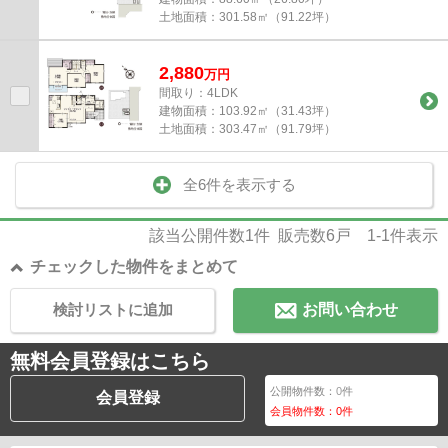
土地面積：
301.58㎡（91.22坪）
2,880
万
円
間取り：4LDK
建物面積：
103.92㎡（31.43坪）
土地面積：
303.47㎡（91.79坪）
全6件を表示する
該当公開件数
1
件 販売数
6
戸
1-1
件表示
チェックした物件をまとめて
検討リストに追加
お問い合わせ
無料会員登録はこちら
公開物件数：
0
件
会員登録
会員物件数：
0
件