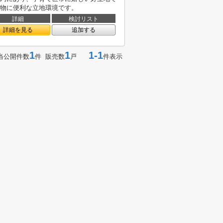
物に便利な立地環境です。
詳細
検討リスト
詳細を見る
追加する
1
1
1-1
当公開件数
件 販売数
戸
件表示