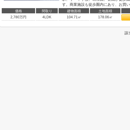
す。商業施設も徒歩圏内にあり、お買い
価格
間取り
建物面積
土地面積
2,780
万円
4LDK
104.71㎡
178.06㎡
該