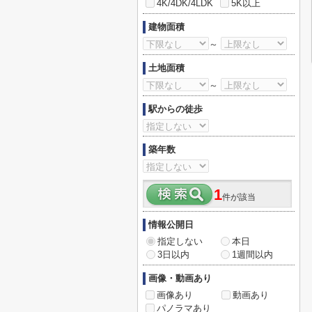
4K/4DK/4LDK
5K以上
建物面積
～
土地面積
～
駅からの徒歩
築年数
1
件が該当
情報公開日
指定しない
本日
3日以内
1週間以内
画像・動画あり
画像あり
動画あり
パノラマあり