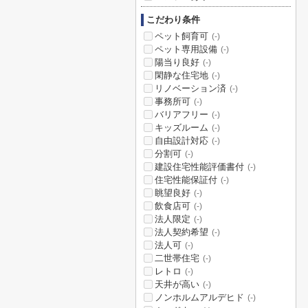
こだわり条件
ペット飼育可
(-)
ペット専用設備
(-)
陽当り良好
(-)
閑静な住宅地
(-)
リノベーション済
(-)
事務所可
(-)
バリアフリー
(-)
キッズルーム
(-)
自由設計対応
(-)
分割可
(-)
建設住宅性能評価書付
(-)
住宅性能保証付
(-)
眺望良好
(-)
飲食店可
(-)
法人限定
(-)
法人契約希望
(-)
法人可
(-)
二世帯住宅
(-)
レトロ
(-)
天井が高い
(-)
ノンホルムアルデヒド
(-)