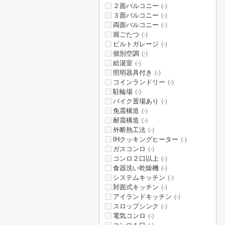
２面バルコニー
(-)
３面バルコニー
(-)
両面バルコニー
(-)
堀ごたつ
(-)
ビルトガレージ
(-)
個別空調
(-)
給湯室
(-)
照明器具付き
(-)
コインランドリー
(-)
駐輪場
(-)
バイク置場あり
(-)
免震構造
(-)
耐震構造
(-)
外断熱工法
(-)
IHクッキングヒーター
(-)
ガスコンロ
(-)
コンロ２口以上
(-)
食器洗い乾燥機
(-)
システムキッチン
(-)
対面式キッチン
(-)
アイランドキッチン
(-)
スロップシンク
(-)
電気コンロ
(-)