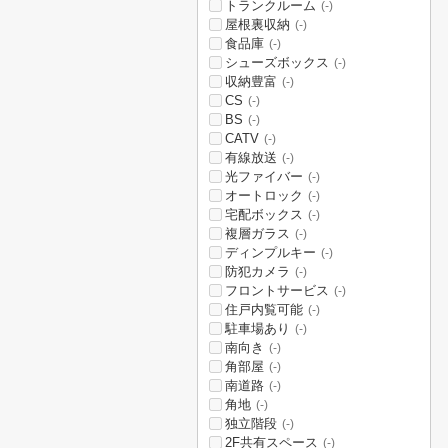
トランクルーム
(-)
屋根裏収納
(-)
食品庫
(-)
シューズボックス
(-)
収納豊富
(-)
CS
(-)
BS
(-)
CATV
(-)
有線放送
(-)
光ファイバー
(-)
オートロック
(-)
宅配ボックス
(-)
複層ガラス
(-)
ディンプルキー
(-)
防犯カメラ
(-)
フロントサービス
(-)
住戸内覧可能
(-)
駐車場あり
(-)
南向き
(-)
角部屋
(-)
南道路
(-)
角地
(-)
独立階段
(-)
2F共有スペース
(-)