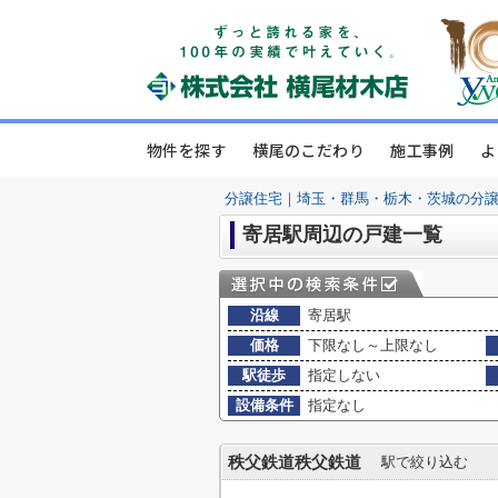
物件を探す
横尾のこだわり
施工事例
よ
分譲住宅｜埼玉・群馬・栃木・茨城の分
寄居駅周辺の戸建一覧
沿線
寄居駅
価格
下限なし～上限なし
駅徒歩
指定しない
設備条件
指定なし
秩父鉄道秩父鉄道
駅で絞り込む