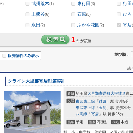
武州荒木
東行田
行田
(6)
(1)
(3)
上熊谷
石原
ひろ
(6)
(5)
永田
ふかや花園
寄居
(2)
(2)
1
件が該当
並び順：
販売物件のみ表示
該
クライン大里郡寄居町第6期
埼玉県
大里郡寄居町
大字鉢形
東1
住所
交通
東武東上線
「
鉢形
」駅 徒歩9分
東武東上線
「
玉淀
」駅 徒歩29分
八高線
「
寄居
」駅 徒歩28分
予定
2階建
木造
築年
階数
構造
駅、小・中学校、幼稚園、公園が徒歩圏