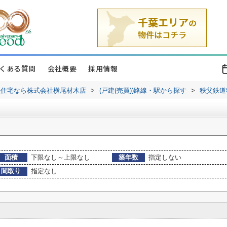
くある質問
会社概要
採用情報
譲住宅なら株式会社横尾材木店
>
(戸建(売買))路線・駅から探す
>
秩父鉄道
面積
下限なし～上限なし
築年数
指定しない
間取り
指定なし