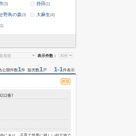
市
持田
(3)
(1)
せ野鳥の森
大麻生
(3)
(4)
(1)
表示件数：
1
1
1-1
当公開件数
件 販売数
戸
件表示
3212番7
内にあり、子育て世帯に嬉しい好立地で