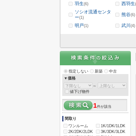
羽生
西羽生
(6)
ソシオ流通センタ
熊谷
(6)
ー
(1)
明戸
武川
(1)
(4)
指定しない
新築
中古
▼価格
～
値下げ物件
1
件が該当
間取り
ワンルーム
1K/1DK/1LDK
2K/2DK/2LDK
3K/3DK/3LDK