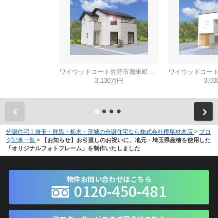
ワイウッドコート佐野市堀米町第6期
3,130万円
3,0
分譲住宅｜埼玉・群馬・栃木・茨城の分譲住宅なら株式会社横尾材木店
>
ブロ
グ記事一覧
>
【お知らせ】お引渡しのお祝いに、地元・埼玉県産檜を使用した
「オリジナルフォトフレーム」を制作いたしました
物件お問い合わせはこちら
0120-450-481