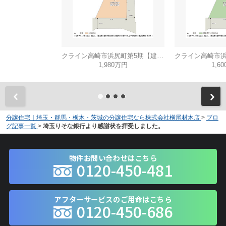
クライン高崎市浜尻町第5期【建築条件無し売地】
1,980万円
1,6
分譲住宅｜埼玉・群馬・栃木・茨城の分譲住宅なら株式会社横尾材木店
>
ブロ
グ記事一覧
>
埼玉りそな銀行より感謝状を拝受しました。
物件お問い合わせはこちら
0120-450-481
アフターサービスのご用命はこちら
0120-450-686