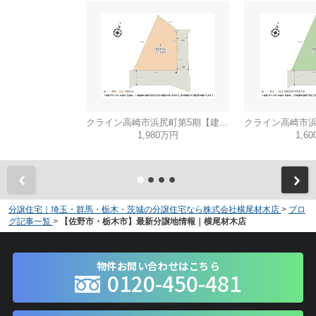
クライン高崎市浜尻町第5期【建築条件無し売地】
1,980万円
1,6
分譲住宅｜埼玉・群馬・栃木・茨城の分譲住宅なら株式会社横尾材木店
>
ブロ
グ記事一覧
>
【佐野市・栃木市】最新分譲地情報｜横尾材木店
物件お問い合わせはこちら
0120-450-481