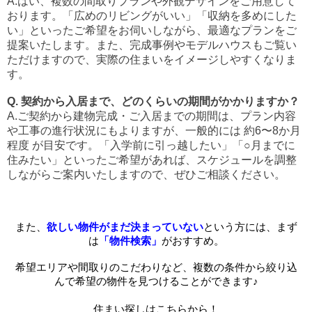
A.はい、複数の間取りプランや外観デザインをご用意して
おります。「広めのリビングがいい」「収納を多めにした
い」といったご希望をお伺いしながら、最適なプランをご
提案いたします。また、完成事例やモデルハウスもご覧い
ただけますので、実際の住まいをイメージしやすくなりま
す。
Q. 契約から入居まで、どのくらいの期間がかかりますか？
A.ご契約から建物完成・ご入居までの期間は、プラン内容
や工事の進行状況にもよりますが、一般的には 約6〜8か月
程度 が目安です。「入学前に引っ越したい」「○月までに
住みたい」といったご希望があれば、スケジュールを調整
しながらご案内いたしますので、ぜひご相談ください。
また、
欲しい物件がまだ決まっていない
という方には、まず
は
「物件検索」
がおすすめ。
希望エリアや間取りのこだわりなど、複数の条件から絞り込
んで希望の物件を見つけることができます♪
住まい探しはこちらから！