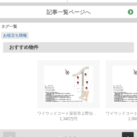
記事一覧ページへ
タグ一覧
お役立ち情報
おすすめ物件
ワイウッドコート深谷市上野台第60期【建築条件無し売地】
1,340万円
1,0