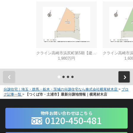
クライン高崎市浜尻町第5期【建築条件無し売地】
1,980万円
1,6
分譲住宅｜埼玉・群馬・栃木・茨城の分譲住宅なら株式会社横尾材木店
>
ブロ
グ記事一覧
>
【つくば市・土浦市】最新分譲地情報｜横尾材木店
物件お問い合わせはこちら
0120-450-481