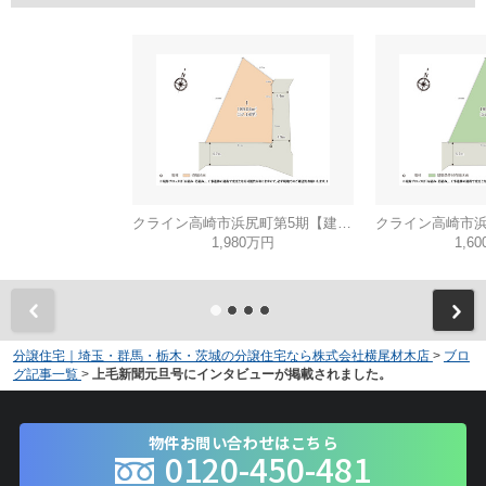
クライン高崎市浜尻町第5期【建築条件無し売地】
1,980万円
1,6
分譲住宅｜埼玉・群馬・栃木・茨城の分譲住宅なら株式会社横尾材木店
>
ブロ
グ記事一覧
>
上毛新聞元旦号にインタビューが掲載されました。
物件お問い合わせはこちら
0120-450-481