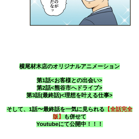
横尾材木店のオリジナルアニメーション
第1話<お客様との出会い
>
第2話<熊谷市へドライブ>
第3話(最終話)<理想を叶える仕事>
そして、1話〜最終話を
一気に見られる
【全話完全
版】
も併せて
Youtubeにて公開中！！！