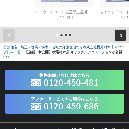
ワイウッドコート児玉郡上里町第63期
2,730万円
2,7
分譲住宅｜埼玉・群馬・栃木・茨城の分譲住宅なら株式会社横尾材木店
>
ブロ
グ記事一覧
>
【全話一挙公開】横尾材木店 オリジナルアニメーションが公開
中！！
物件お問い合わせはこちら
0120-450-481
アフターサービスのご用命はこちら
0120-450-686