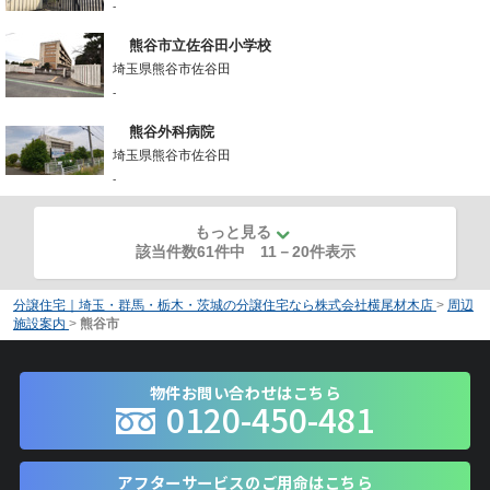
-
熊谷市立佐谷田小学校
埼玉県熊谷市佐谷田
-
熊谷外科病院
埼玉県熊谷市佐谷田
-
もっと見る
該当件数61件中
11
－
20
件表示
分譲住宅｜埼玉・群馬・栃木・茨城の分譲住宅なら株式会社横尾材木店
>
周辺
施設案内
>
熊谷市
物件お問い合わせはこちら
0120-450-481
アフターサービスのご用命はこちら