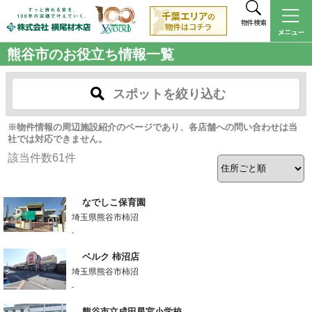
物件検索
熊谷市のお役立ち情報一覧
スポットを絞り込む
※物件情報の周辺施設紹介のページであり、各店舗への問い合わせは当
社では対応できません。
該当件数
61
件
なでしこ保育園
埼玉県熊谷市柿沼
-
ベルク 柿沼店
埼玉県熊谷市柿沼
-
熊谷市立成田星宮小学校