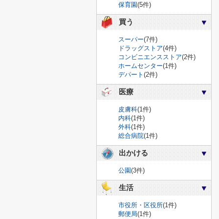
保育園
(5件)
買う
スーパー
(7件)
ドラッグストア
(4件)
コンビニエンスストア
(2件)
ホームセンター
(1件)
デパート
(2件)
医療
皮膚科
(1件)
内科
(1件)
外科
(1件)
総合病院
(1件)
出かける
公園
(3件)
生活
市役所・区役所
(1件)
郵便局
(1件)