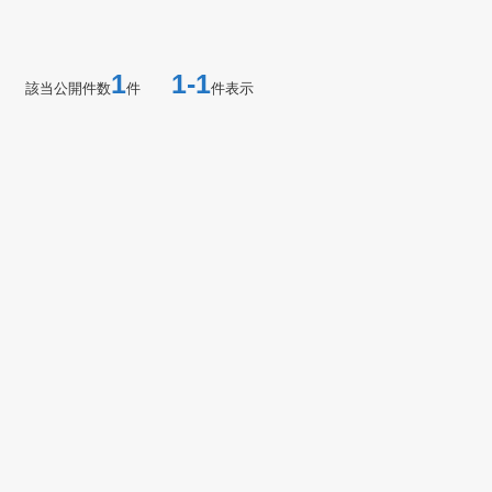
1
1-1
該当公開件数
件
件表示