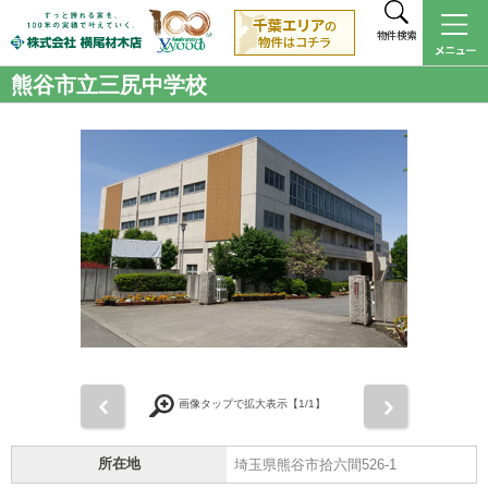
物件検索
熊谷市立三尻中学校
前
次
画像タップで拡大表示【
1
/1】
所在地
埼玉県熊谷市拾六間526-1