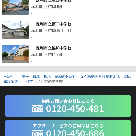
足利市立坂西中学校
栃木県足利市葉鹿町
-
足利市立第二中学校
栃木県足利市本城１丁目
-
足利市立協和中学校
栃木県足利市百頭町
-
分譲住宅｜埼玉・群馬・栃木・茨城の分譲住宅なら株式会社横尾材木店
>
周辺
施設案内
>
足利市
>
足利市の中学校
物件お問い合わせはこちら
0120-450-481
アフターサービスのご用命はこちら
0120-450-686