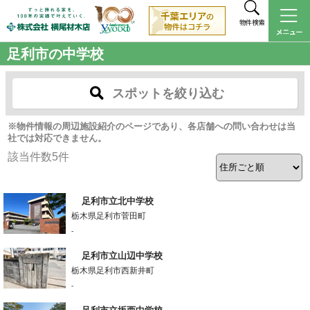
物件検索
足利市の中学校
スポットを絞り込む
※物件情報の周辺施設紹介のページであり、各店舗への問い合わせは当
社では対応できません。
該当件数
5
件
足利市立北中学校
栃木県足利市菅田町
-
足利市立山辺中学校
栃木県足利市西新井町
-