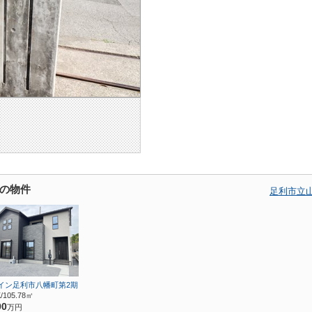
の物件
足利市立
イン足利市八幡町第2期
/105.78㎡
90
万円