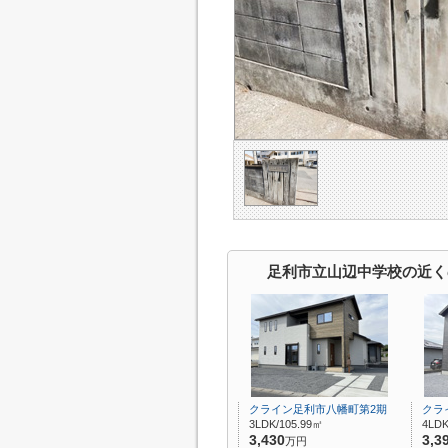
足利市立山辺中学校の近く
クライン足利市八幡町第2期
クラ
3LDK/105.99㎡
4LDK
3,430
3,3
万円