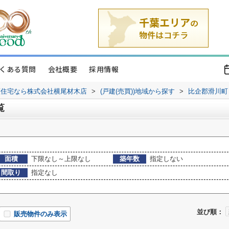
くある質問
会社概要
採用情報
譲住宅なら株式会社横尾材木店
>
(戸建(売買))地域から探す
>
比企郡滑川町
覧
面積
下限なし～上限なし
築年数
指定しない
間取り
指定なし
並び順：
販売物件のみ表示