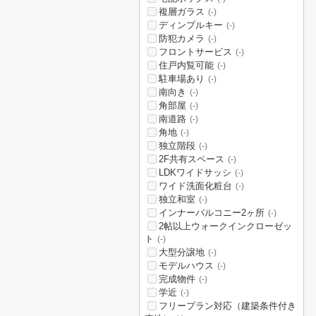
複層ガラス
(-)
ディンプルキー
(-)
防犯カメラ
(-)
フロントサービス
(-)
住戸内覧可能
(-)
駐車場あり
(-)
南向き
(-)
角部屋
(-)
南道路
(-)
角地
(-)
独立階段
(-)
2F共有スペース
(-)
LDKワイドサッシ
(-)
ワイド洗面化粧台
(-)
独立和室
(-)
インナーバルコニー2ヶ所
(-)
2帖以上ウォークインクローゼッ
ト
(-)
大型分譲地
(-)
モデルハウス
(-)
完成物件
(-)
学近
(-)
フリープラン対応（建築条件付き