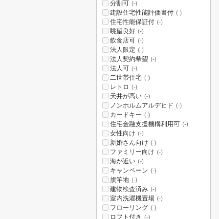
分割可
(-)
建設住宅性能評価書付
(-)
住宅性能保証付
(-)
眺望良好
(-)
飲食店可
(-)
法人限定
(-)
法人契約希望
(-)
法人可
(-)
二世帯住宅
(-)
レトロ
(-)
天井が高い
(-)
ノンホルムアルデヒド
(-)
カードキー
(-)
住宅金融支援機構利用可
(-)
女性向け
(-)
新婚さん向け
(-)
ファミリー向け
(-)
海が近い
(-)
キャンペーン
(-)
旗竿地
(-)
建物検査済み
(-)
室内洗濯機置場
(-)
フローリング
(-)
ロフト付き
(-)