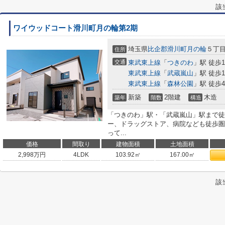
該
ワイウッドコート滑川町月の輪第2期
埼玉県
比企郡滑川町
月の輪
５丁目5
住所
交通
東武東上線
「
つきのわ
」駅 徒歩1
東武東上線
「
武蔵嵐山
」駅 徒歩1
東武東上線
「
森林公園
」駅 徒歩4
新築
2階建
木造
築年
階数
構造
「つきのわ」駅・「武蔵嵐山」駅まで徒
ー、ドラッグストア、病院なども徒歩圏
って...
価格
間取り
建物面積
土地面積
2,998
万円
4LDK
103.92㎡
167.00㎡
該