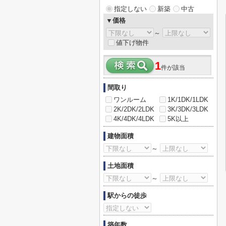
指定しない
新築
中古
▼価格
～
値下げ物件
1
件が該当
間取り
ワンルーム
1K/1DK/1LDK
2K/2DK/2LDK
3K/3DK/3LDK
4K/4DK/4LDK
5K以上
建物面積
～
土地面積
～
駅からの徒歩
築年数