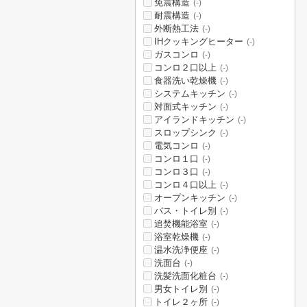
免震構造
(-)
耐震構造
(-)
外断熱工法
(-)
IHクッキングヒーター
(-)
ガスコンロ
(-)
コンロ２口以上
(-)
食器洗い乾燥機
(-)
システムキッチン
(-)
対面式キッチン
(-)
アイランドキッチン
(-)
スロップシンク
(-)
電気コンロ
(-)
コンロ１口
(-)
コンロ３口
(-)
コンロ４口以上
(-)
オープンキッチン
(-)
バス・トイレ別
(-)
追焚機能浴室
(-)
浴室乾燥機
(-)
温水洗浄便座
(-)
洗面台
(-)
洗髪洗面化粧台
(-)
男女トイレ別
(-)
トイレ２ヶ所
(-)