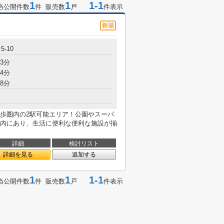
1
1
1-1
当公開件数
件 販売数
戸
件表示
-10
3分
4分
8分
歩圏内の2駅可能エリア！公園やスーパ
内にあり、生活に便利な便利な施設が揃
詳細
検討リスト
詳細を見る
追加する
1
1
1-1
当公開件数
件 販売数
戸
件表示