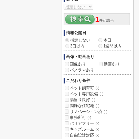
1
件が該当
情報公開日
指定しない
本日
3日以内
1週間以内
画像・動画あり
画像あり
動画あり
パノラマあり
こだわり条件
ペット飼育可
(-)
ペット専用設備
(-)
陽当り良好
(-)
閑静な住宅地
(-)
リノベーション済
(-)
事務所可
(-)
バリアフリー
(-)
キッズルーム
(-)
自由設計対応
(-)