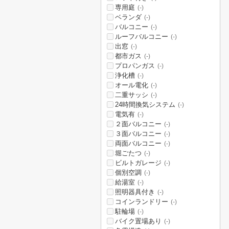
専用庭
(-)
ベランダ
(-)
バルコニー
(-)
ルーフバルコニー
(-)
出窓
(-)
都市ガス
(-)
プロパンガス
(-)
浄化槽
(-)
オール電化
(-)
二重サッシ
(-)
24時間換気システム
(-)
電気有
(-)
２面バルコニー
(-)
３面バルコニー
(-)
両面バルコニー
(-)
堀ごたつ
(-)
ビルトガレージ
(-)
個別空調
(-)
給湯室
(-)
照明器具付き
(-)
コインランドリー
(-)
駐輪場
(-)
バイク置場あり
(-)