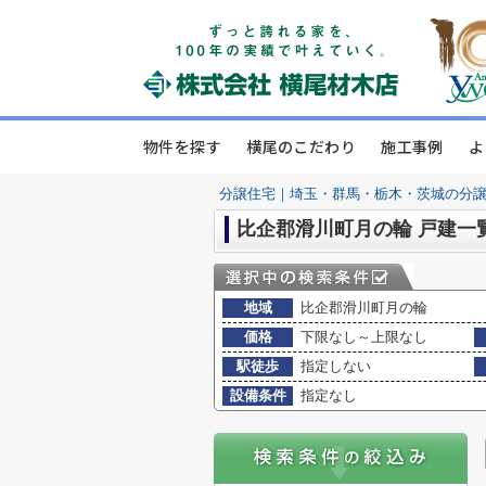
物件を探す
横尾のこだわり
施工事例
よ
分譲住宅｜埼玉・群馬・栃木・茨城の分
比企郡滑川町月の輪 戸建一
地域
比企郡滑川町月の輪
価格
下限なし～上限なし
駅徒歩
指定しない
設備条件
指定なし