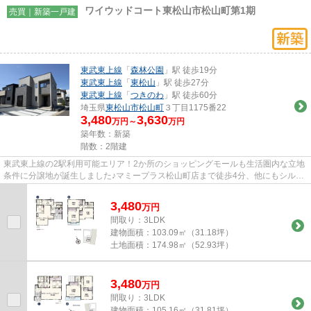
ワイウッドコート東松山市松山町第1期
売買｜新築一戸建
東武東上線
「
森林公園
」駅 徒歩19分
東武東上線
「
東松山
」駅 徒歩27分
東武東上線
「
つきのわ
」駅 徒歩60分
埼玉県
東松山市
松山町
３丁目1175番22
3,480
3,630
万円～
万円
築年数：新築
階数：2階建
東武東上線の2駅利用可能エリア！2か所のショッピングモールも生活圏内な立地
条件に分譲地が誕生しました♪マミープラス松山町店まで徒歩4分、他にもシルピ
アショッピングスクエア東松...
3,480
万
円
間取り：3LDK
建物面積：
103.09㎡（31.18坪）
土地面積：
174.98㎡（52.93坪）
3,480
万
円
間取り：3LDK
建物面積：
105.16㎡（31.81坪）