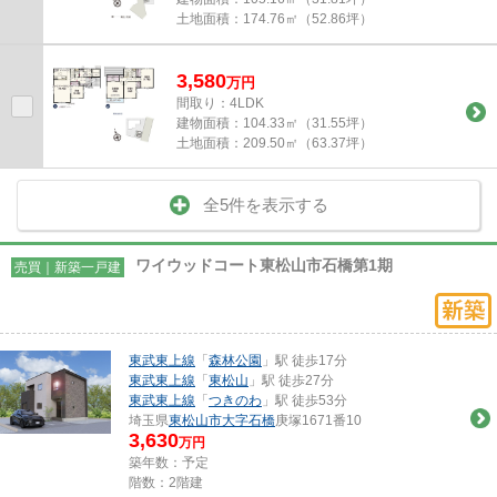
土地面積：
174.76㎡（52.86坪）
3,580
万
円
間取り：4LDK
建物面積：
104.33㎡（31.55坪）
土地面積：
209.50㎡（63.37坪）
全5件を表示する
ワイウッドコート東松山市石橋第1期
売買｜新築一戸建
東武東上線
「
森林公園
」駅 徒歩17分
東武東上線
「
東松山
」駅 徒歩27分
東武東上線
「
つきのわ
」駅 徒歩53分
埼玉県
東松山市
大字石橋
庚塚1671番10
3,630
万円
築年数：予定
階数：2階建