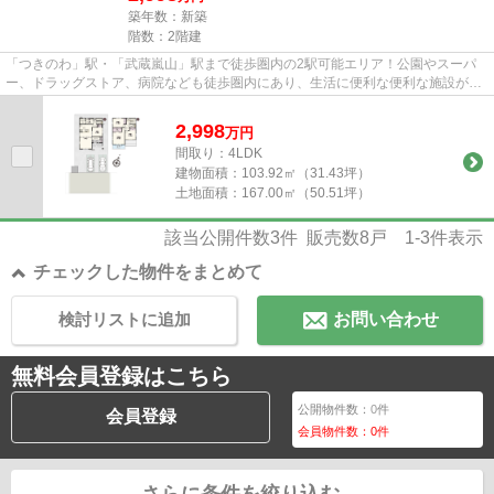
築年数：新築
階数：2階建
「つきのわ」駅・「武蔵嵐山」駅まで徒歩圏内の2駅可能エリア！公園やスーパ
ー、ドラッグストア、病院なども徒歩圏内にあり、生活に便利な便利な施設が揃
っています。 分譲地は綺麗に...
2,998
万
円
間取り：4LDK
建物面積：
103.92㎡（31.43坪）
土地面積：
167.00㎡（50.51坪）
該当公開件数
3
件 販売数
8
戸
1-3
件表示
チェックした物件をまとめて
検討リストに追加
お問い合わせ
無料会員登録はこちら
公開物件数：
0
件
会員登録
会員物件数：
0
件
さらに条件を絞り込む