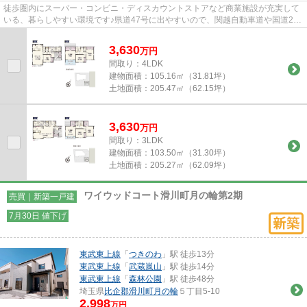
徒歩圏内にスーパー・コンビニ・ディスカウントストアなど商業施設が充実して
いる、暮らしやすい環境です♪県道47号に出やすいので、関越自動車道や国道254
号にもアクセスしやすく車移...
3,630
万
円
間取り：4LDK
建物面積：
105.16㎡（31.81坪）
土地面積：
205.47㎡（62.15坪）
3,630
万
円
間取り：3LDK
建物面積：
103.50㎡（31.30坪）
土地面積：
205.27㎡（62.09坪）
ワイウッドコート滑川町月の輪第2期
売買｜新築一戸建
7月30日 値下げ
東武東上線
「
つきのわ
」駅 徒歩13分
東武東上線
「
武蔵嵐山
」駅 徒歩14分
東武東上線
「
森林公園
」駅 徒歩48分
埼玉県
比企郡滑川町
月の輪
５丁目5-10
2,998
万円