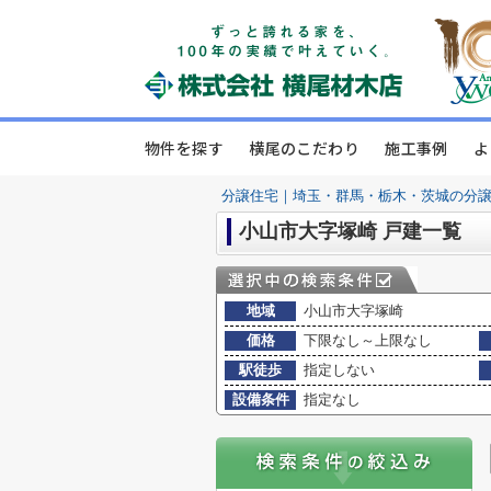
物件を探す
横尾のこだわり
施工事例
よ
分譲住宅｜埼玉・群馬・栃木・茨城の分
小山市大字塚崎 戸建一覧
地域
小山市大字塚崎
価格
下限なし～上限なし
駅徒歩
指定しない
設備条件
指定なし