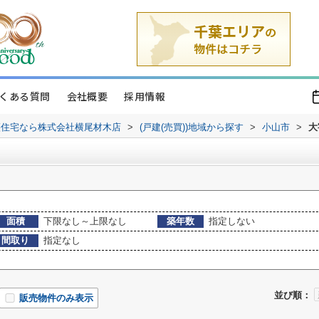
くある質問
会社概要
採用情報
譲住宅なら株式会社横尾材木店
>
(戸建(売買))地域から探す
>
小山市
>
大
面積
下限なし～上限なし
築年数
指定しない
間取り
指定なし
並び順：
販売物件のみ表示