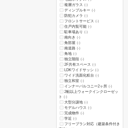
複層ガラス
(-)
ディンプルキー
(-)
防犯カメラ
(-)
フロントサービス
(-)
住戸内覧可能
(-)
駐車場あり
(-)
南向き
(-)
角部屋
(-)
南道路
(-)
角地
(-)
独立階段
(-)
2F共有スペース
(-)
LDKワイドサッシ
(-)
ワイド洗面化粧台
(-)
独立和室
(-)
インナーバルコニー2ヶ所
(-)
2帖以上ウォークインクローゼッ
ト
(-)
大型分譲地
(-)
モデルハウス
(-)
完成物件
(-)
学近
(-)
フリープラン対応（建築条件付き