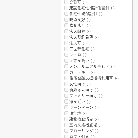
分割可
(-)
建設住宅性能評価書付
(-)
住宅性能保証付
(-)
眺望良好
(-)
飲食店可
(-)
法人限定
(-)
法人契約希望
(-)
法人可
(-)
二世帯住宅
(-)
レトロ
(-)
天井が高い
(-)
ノンホルムアルデヒド
(-)
カードキー
(-)
住宅金融支援機構利用可
(-)
女性向け
(-)
新婚さん向け
(-)
ファミリー向け
(-)
海が近い
(-)
キャンペーン
(-)
旗竿地
(-)
建物検査済み
(-)
室内洗濯機置場
(-)
フローリング
(-)
ロフト付き
(-)