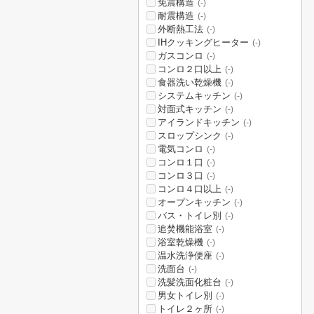
免震構造
(-)
耐震構造
(-)
外断熱工法
(-)
IHクッキングヒーター
(-)
ガスコンロ
(-)
コンロ２口以上
(-)
食器洗い乾燥機
(-)
システムキッチン
(-)
対面式キッチン
(-)
アイランドキッチン
(-)
スロップシンク
(-)
電気コンロ
(-)
コンロ１口
(-)
コンロ３口
(-)
コンロ４口以上
(-)
オープンキッチン
(-)
バス・トイレ別
(-)
追焚機能浴室
(-)
浴室乾燥機
(-)
温水洗浄便座
(-)
洗面台
(-)
洗髪洗面化粧台
(-)
男女トイレ別
(-)
トイレ２ヶ所
(-)