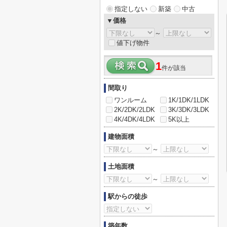
指定しない
新築
中古
▼価格
～
値下げ物件
1
件が該当
間取り
ワンルーム
1K/1DK/1LDK
2K/2DK/2LDK
3K/3DK/3LDK
4K/4DK/4LDK
5K以上
建物面積
～
土地面積
～
駅からの徒歩
築年数