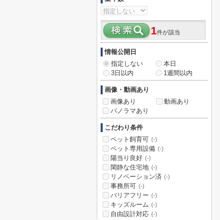
1
件が該当
情報公開日
指定しない
本日
3日以内
1週間以内
画像・動画あり
画像あり
動画あり
パノラマあり
こだわり条件
ペット飼育可
(-)
ペット専用設備
(-)
陽当り良好
(-)
閑静な住宅地
(-)
リノベーション済
(-)
事務所可
(-)
バリアフリー
(-)
キッズルーム
(-)
自由設計対応
(-)