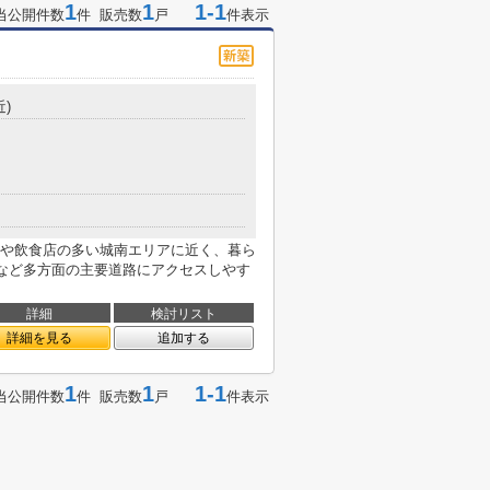
1
1
1-1
当公開件数
件 販売数
戸
件表示
近)
や飲食店の多い城南エリアに近く、暮ら
号など多方面の主要道路にアクセスしやす
詳細
検討リスト
詳細を見る
追加する
1
1
1-1
当公開件数
件 販売数
戸
件表示