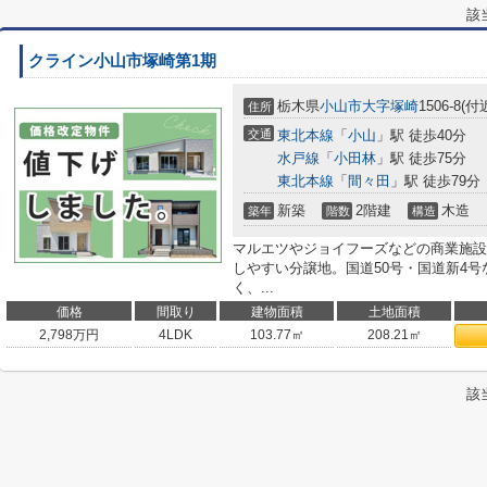
該
クライン小山市塚崎第1期
栃木県
小山市
大字塚崎
1506-8(付
住所
交通
東北本線
「
小山
」駅 徒歩40分
水戸線
「
小田林
」駅 徒歩75分
東北本線
「
間々田
」駅 徒歩79分
新築
2階建
木造
築年
階数
構造
マルエツやジョイフーズなどの商業施設
しやすい分譲地。国道50号・国道新4
く、...
価格
間取り
建物面積
土地面積
2,798
万円
4LDK
103.77㎡
208.21㎡
該