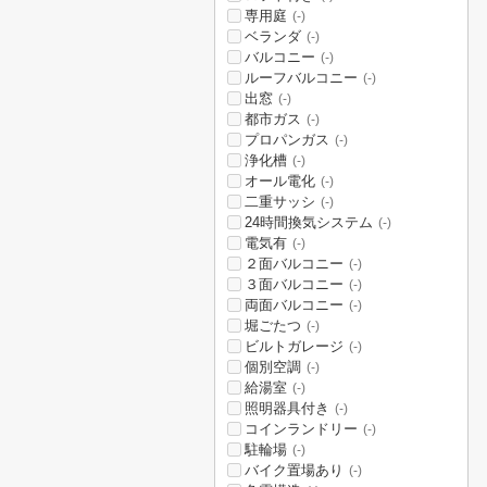
専用庭
(-)
ベランダ
(-)
バルコニー
(-)
ルーフバルコニー
(-)
出窓
(-)
都市ガス
(-)
プロパンガス
(-)
浄化槽
(-)
オール電化
(-)
二重サッシ
(-)
24時間換気システム
(-)
電気有
(-)
２面バルコニー
(-)
３面バルコニー
(-)
両面バルコニー
(-)
堀ごたつ
(-)
ビルトガレージ
(-)
個別空調
(-)
給湯室
(-)
照明器具付き
(-)
コインランドリー
(-)
駐輪場
(-)
バイク置場あり
(-)