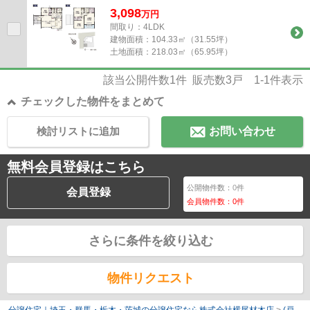
3,098
万
円
間取り：4LDK
建物面積：
104.33㎡（31.55坪）
土地面積：
218.03㎡（65.95坪）
該当公開件数
1
件 販売数
3
戸
1-1
件表示
チェックした物件をまとめて
検討リストに追加
お問い合わせ
無料会員登録はこちら
公開物件数：
0
件
会員登録
会員物件数：
0
件
さらに条件を絞り込む
物件リクエスト
分譲住宅｜埼玉・群馬・栃木・茨城の分譲住宅なら株式会社横尾材木店
>
(戸