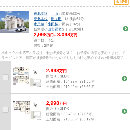
東北本線
「
小山
」駅 徒歩33分
東北本線
「
間々田
」駅 徒歩64分
水戸線
「
小田林
」駅 徒歩82分
栃木県
小山市
粟宮
２丁目102番1
2,998
3,098
万円～
万円
築年数：予定
階数：2階建
小山市立小山第三小学校まで徒歩約9分と近く、お子様の通学も安心！また、ド
ラッグストア・病院が徒歩5分圏内なのでもしもの時も安心ですね♪分譲地周辺は
車通りも落ち着いており、のど...
2,998
万
円
間取り：3LDK
建物面積：
104.33㎡（31.55坪）
土地面積：
210.42㎡（63.65坪）
2,998
万
円
間取り：3LDK
建物面積：
89.43㎡（27.05坪）
土地面積：
215.30㎡（65.12坪）