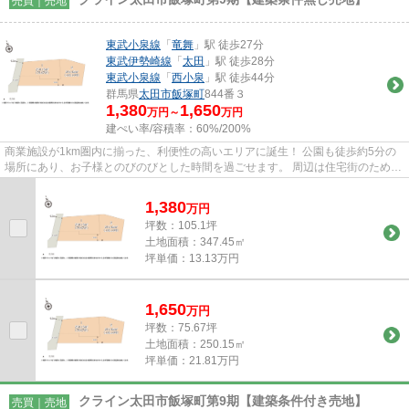
売買｜売地
東武小泉線
「
竜舞
」駅 徒歩27分
東武伊勢崎線
「
太田
」駅 徒歩28分
東武小泉線
「
西小泉
」駅 徒歩44分
群馬県
太田市
飯塚町
844番３
1,380
1,650
万円～
万円
建ぺい率/容積率：
60%/200%
商業施設が1km圏内に揃った、利便性の高いエリアに誕生！ 公園も徒歩約5分の
場所にあり、お子様とのびのびとした時間を過ごせます。 周辺は住宅街のため落
ち着いて過ごせます。
1,380
万
円
坪数：105.1坪
土地面積：347.45㎡
坪単価：13.13万円
1,650
万
円
坪数：75.67坪
土地面積：250.15㎡
坪単価：21.81万円
クライン太田市飯塚町第9期【建築条件付き売地】
売買｜売地