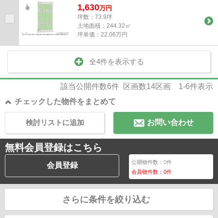
1,630
万
円
坪数：73.9坪
土地面積：244.32㎡
坪単価：22.06万円
全4件を表示する
該当公開件数
6
件 区画数
14
区画
1-6
件表示
チェックした物件をまとめて
検討リストに追加
お問い合わせ
無料会員登録はこちら
公開物件数：
0
件
会員登録
会員物件数：
0
件
さらに条件を絞り込む