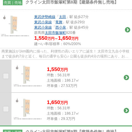
クライン太田市飯塚町第8期【建築条件無し売地】
売買｜売地
東武伊勢崎線
「
太田
」駅 徒歩27分
東武小泉線
「
竜舞
」駅 徒歩29分
東武小泉線
「
西小泉
」駅 徒歩45分
群馬県
太田市
飯塚町
820番
1,550
1,650
万円～
万円
建ぺい率/容積率：
60%/200%
商業施設が1km圏内に揃った、利便性の高いエリアに誕生！ 太田市立九合小学校
まで徒歩約7分と近く、毎日の通学も安心♪ 公園も徒歩約4分の場所にあり、お子
様とのびのびとした時間を過...
1,550
万
円
坪数：56.31坪
土地面積：186.17㎡
坪単価：27.53万円
1,650
万
円
坪数：56.31坪
土地面積：186.17㎡
坪単価：29.3万円
クライン太田市飯塚町第9期【建築条件無し売地】