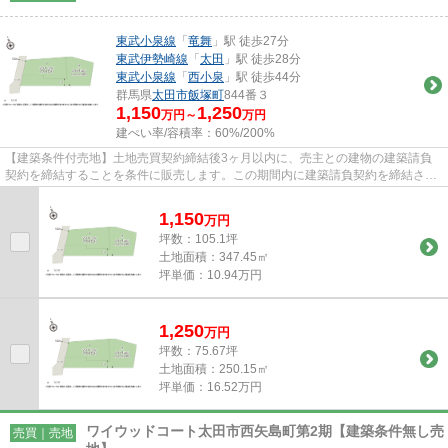
東武小泉線
「
竜舞
」駅 徒歩27分
東武伊勢崎線
「
太田
」駅 徒歩28分
東武小泉線
「
西小泉
」駅 徒歩44分
群馬県
太田市
飯塚町
844番３
1,150
1,250
万円～
万円
建ぺい率/容積率：
60%/200%
【建築条件付売地】土地売買契約締結後3ヶ月以内に、売主との建物の建築請負
契約を締結することを条件に販売します。この期間内に建築請負契約を締結され
なかった場合は、土地売買契約...
1,150
万
円
坪数：105.1坪
土地面積：347.45㎡
坪単価：10.94万円
1,250
万
円
坪数：75.67坪
土地面積：250.15㎡
坪単価：16.52万円
ワイウッドコート太田市西矢島町第2期【建築条件無し売
売買｜売地