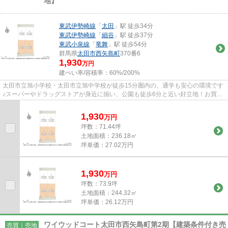
地】
東武伊勢崎線
「
太田
」駅 徒歩34分
東武伊勢崎線
「
細谷
」駅 徒歩37分
東武小泉線
「
竜舞
」駅 徒歩54分
群馬県
太田市
西矢島町
370番6
1,930
万円
建ぺい率/容積率：
60%/200%
太田市立旭小学校・太田市立旭中学校が徒歩15分圏内の、通学も安心の環境です
♪スーパーやドラッグストアが身近に揃い、公園も徒歩6分と近い好立地！お買い
物から子育て環境までバラン...
1,930
万
円
坪数：71.44坪
土地面積：236.18㎡
坪単価：27.02万円
1,930
万
円
坪数：73.9坪
土地面積：244.32㎡
坪単価：26.12万円
ワイウッドコート太田市西矢島町第2期【建築条件付き売
売買｜売地