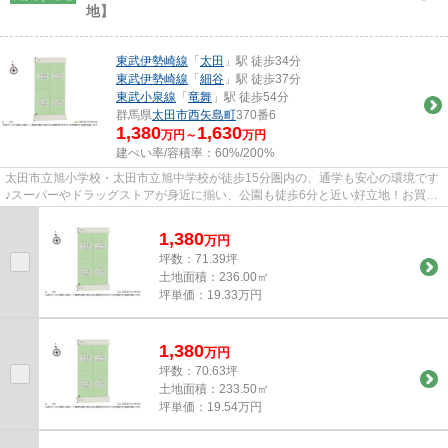
地】
東武伊勢崎線
「
太田
」駅 徒歩34分
東武伊勢崎線
「
細谷
」駅 徒歩37分
東武小泉線
「
竜舞
」駅 徒歩54分
群馬県
太田市
西矢島町
370番6
1,380
1,630
万円～
万円
建ぺい率/容積率：
60%/200%
太田市立旭小学校・太田市立旭中学校が徒歩15分圏内の、通学も安心の環境です
♪スーパーやドラッグストアが身近に揃い、公園も徒歩6分と近い好立地！お買い
物から子育て環境までバラン...
1,380
万
円
坪数：71.39坪
土地面積：236.00㎡
坪単価：19.33万円
1,380
万
円
坪数：70.63坪
土地面積：233.50㎡
坪単価：19.54万円