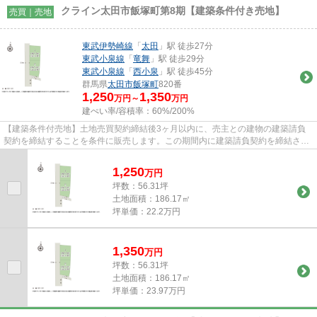
クライン太田市飯塚町第8期【建築条件付き売地】
売買｜売地
東武伊勢崎線
「
太田
」駅 徒歩27分
東武小泉線
「
竜舞
」駅 徒歩29分
東武小泉線
「
西小泉
」駅 徒歩45分
群馬県
太田市
飯塚町
820番
1,250
1,350
万円～
万円
建ぺい率/容積率：
60%/200%
【建築条件付売地】土地売買契約締結後3ヶ月以内に、売主との建物の建築請負
契約を締結することを条件に販売します。この期間内に建築請負契約を締結され
なかった場合は、土地売買契約...
1,250
万
円
坪数：56.31坪
土地面積：186.17㎡
坪単価：22.2万円
1,350
万
円
坪数：56.31坪
土地面積：186.17㎡
坪単価：23.97万円