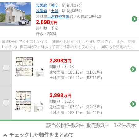
常磐線
「
神立
」駅 徒歩37分
常磐線
「
土浦
」駅 徒歩65分
茨城県
土浦市
神立町
岩ノ久保2418番13
2,898
万円
築年数：予定
階数：2階建
国道6号にアクセスしやすく、通勤やお出かけもしやすい立地です。 また、徒歩
1km圏内に保育園が2ヶ所あり子育て世帯の方も安心です。 周辺も分譲地のた
め、街並みも新しく、新生活を始...
2,898
万
円
間取り：3LDK
建物面積：
105.16㎡（31.81坪）
土地面積：
184.40㎡（55.78坪）
2,898
万
円
間取り：3LDK
建物面積：
105.99㎡（32.06坪）
土地面積：
183.19㎡（55.41坪）
該当公開件数
2
件 販売数
3
戸
1-2
件表示
チェックした物件をまとめて