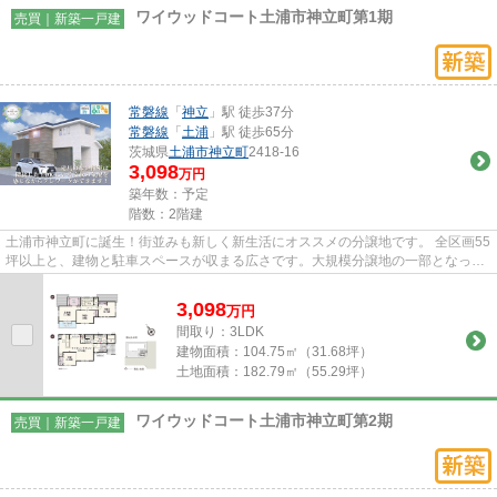
ワイウッドコート土浦市神立町第1期
売買｜新築一戸建
常磐線
「
神立
」駅 徒歩37分
常磐線
「
土浦
」駅 徒歩65分
茨城県
土浦市
神立町
2418-16
3,098
万円
築年数：予定
階数：2階建
土浦市神立町に誕生！街並みも新しく新生活にオススメの分譲地です。 全区画55
坪以上と、建物と駐車スペースが収まる広さです。大規模分譲地の一部となって
いるため、同じ時期に建つ住...
3,098
万
円
間取り：3LDK
建物面積：
104.75㎡（31.68坪）
土地面積：
182.79㎡（55.29坪）
ワイウッドコート土浦市神立町第2期
売買｜新築一戸建