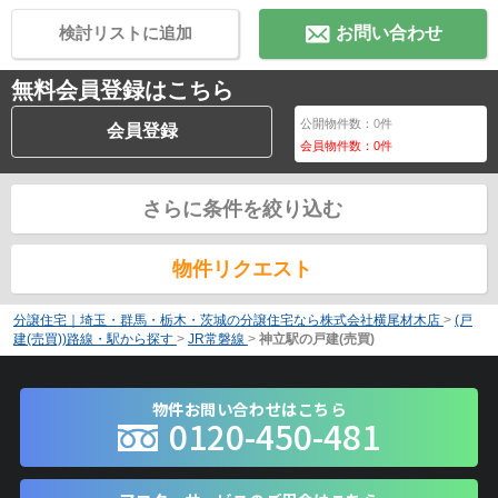
検討リストに追加
お問い合わせ
無料会員登録はこちら
公開物件数：
0
件
会員登録
会員物件数：
0
件
さらに条件を絞り込む
物件リクエスト
分譲住宅｜埼玉・群馬・栃木・茨城の分譲住宅なら株式会社横尾材木店
>
(戸
建(売買))路線・駅から探す
>
JR常磐線
>
神立駅の戸建(売買)
物件お問い合わせはこちら
0120-450-481