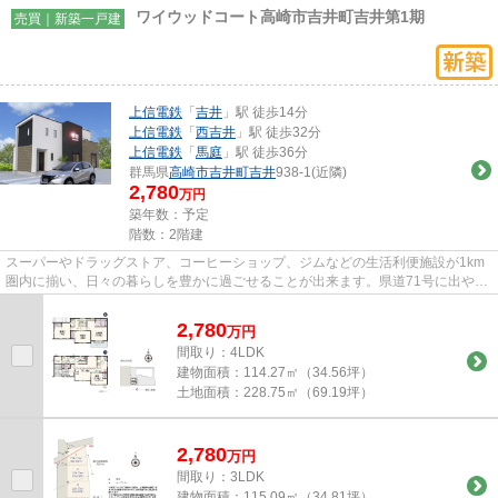
ワイウッドコート高崎市吉井町吉井第1期
売買｜新築一戸建
上信電鉄
「
吉井
」駅 徒歩14分
上信電鉄
「
西吉井
」駅 徒歩32分
上信電鉄
「
馬庭
」駅 徒歩36分
群馬県
高崎市
吉井町吉井
938-1(近隣)
2,780
万円
築年数：予定
階数：2階建
スーパーやドラッグストア、コーヒーショップ、ジムなどの生活利便施設が1km
圏内に揃い、日々の暮らしを豊かに過ごせることが出来ます。県道71号に出やす
く、高崎駅周辺への移動もスム...
2,780
万
円
間取り：4LDK
建物面積：
114.27㎡（34.56坪）
土地面積：
228.75㎡（69.19坪）
2,780
万
円
間取り：3LDK
建物面積：
115.09㎡（34.81坪）