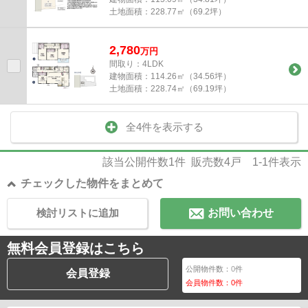
土地面積：
228.77㎡（69.2坪）
2,780
万
円
間取り：4LDK
建物面積：
114.26㎡（34.56坪）
土地面積：
228.74㎡（69.19坪）
全4件を表示する
該当公開件数
1
件 販売数
4
戸
1-1
件表示
チェックした物件をまとめて
検討リストに追加
お問い合わせ
無料会員登録はこちら
公開物件数：
0
件
会員登録
会員物件数：
0
件