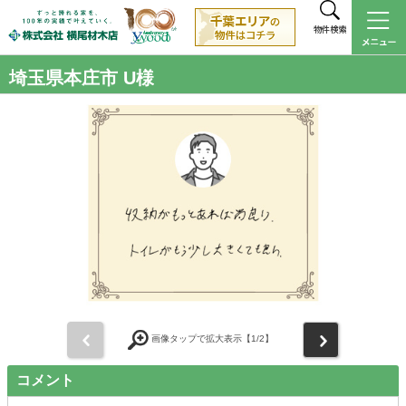
物件検索
埼玉県本庄市 U様
前
次
画像タップで拡大表示【
1
/2】
コメント