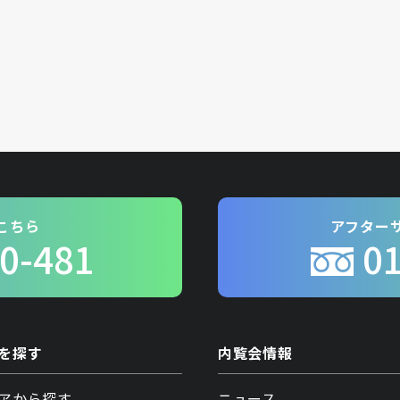
こちら
アフター
0-481
0
を探す
内覧会情報
アから探す
ニュース