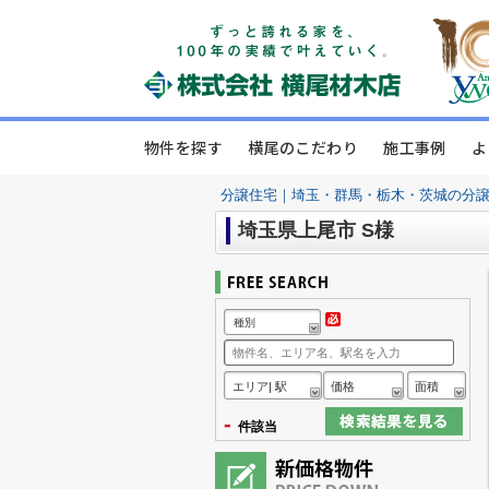
物件を探す
横尾のこだわり
施工事例
よ
分譲住宅｜埼玉・群馬・栃木・茨城の分
埼玉県上尾市 S様
種別
エリア| 駅
価格
面積
-
件該当