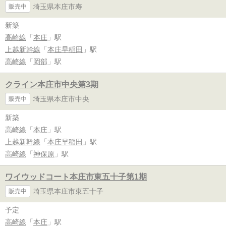
埼玉県本庄市寿
販売中
新築
高崎線
「
本庄
」駅
上越新幹線
「
本庄早稲田
」駅
高崎線
「
岡部
」駅
クライン本庄市中央第3期
埼玉県本庄市中央
販売中
新築
高崎線
「
本庄
」駅
上越新幹線
「
本庄早稲田
」駅
高崎線
「
神保原
」駅
ワイウッドコート本庄市東五十子第1期
埼玉県本庄市東五十子
販売中
予定
高崎線
「
本庄
」駅