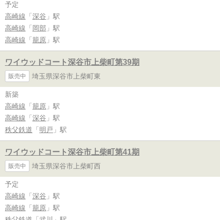
予定
高崎線
「
深谷
」駅
高崎線
「
岡部
」駅
高崎線
「
籠原
」駅
ワイウッドコート深谷市上柴町第39期
埼玉県深谷市上柴町東
販売中
新築
高崎線
「
籠原
」駅
高崎線
「
深谷
」駅
秩父鉄道
「
明戸
」駅
ワイウッドコート深谷市上柴町第41期
埼玉県深谷市上柴町西
販売中
予定
高崎線
「
深谷
」駅
高崎線
「
籠原
」駅
秩父鉄道
「
武川
」駅