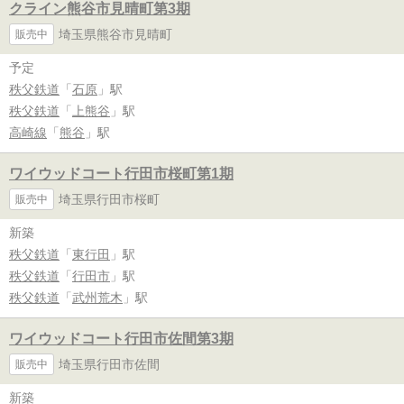
クライン熊谷市見晴町第3期
埼玉県熊谷市見晴町
販売中
予定
秩父鉄道
「
石原
」駅
秩父鉄道
「
上熊谷
」駅
高崎線
「
熊谷
」駅
ワイウッドコート行田市桜町第1期
埼玉県行田市桜町
販売中
新築
秩父鉄道
「
東行田
」駅
秩父鉄道
「
行田市
」駅
秩父鉄道
「
武州荒木
」駅
ワイウッドコート行田市佐間第3期
埼玉県行田市佐間
販売中
新築