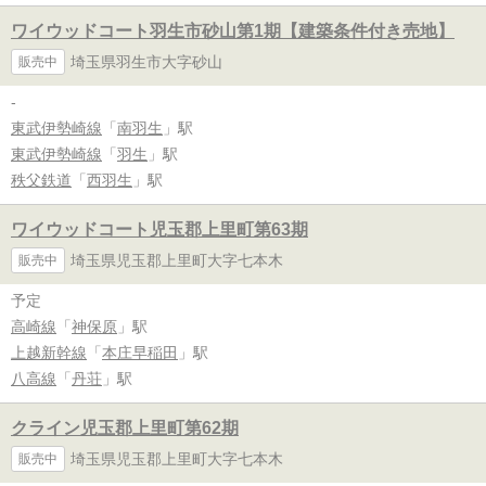
ワイウッドコート羽生市砂山第1期【建築条件付き売地】
埼玉県羽生市大字砂山
販売中
-
東武伊勢崎線
「
南羽生
」駅
東武伊勢崎線
「
羽生
」駅
秩父鉄道
「
西羽生
」駅
ワイウッドコート児玉郡上里町第63期
埼玉県児玉郡上里町大字七本木
販売中
予定
高崎線
「
神保原
」駅
上越新幹線
「
本庄早稲田
」駅
八高線
「
丹荘
」駅
クライン児玉郡上里町第62期
埼玉県児玉郡上里町大字七本木
販売中