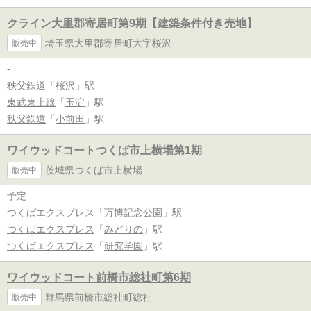
クライン大里郡寄居町第9期【建築条件付き売地】
埼玉県大里郡寄居町大字桜沢
販売中
-
秩父鉄道
「
桜沢
」駅
東武東上線
「
玉淀
」駅
秩父鉄道
「
小前田
」駅
ワイウッドコートつくば市上横場第1期
茨城県つくば市上横場
販売中
予定
つくばエクスプレス
「
万博記念公園
」駅
つくばエクスプレス
「
みどりの
」駅
つくばエクスプレス
「
研究学園
」駅
ワイウッドコート前橋市総社町第6期
群馬県前橋市総社町総社
販売中