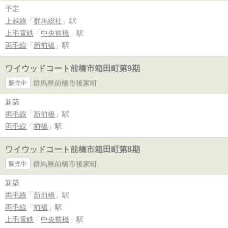
予定
上越線
「
群馬総社
」駅
上毛電鉄
「
中央前橋
」駅
両毛線
「
新前橋
」駅
ワイウッドコート前橋市箱田町第9期
群馬県前橋市後家町
販売中
新築
両毛線
「
新前橋
」駅
両毛線
「
前橋
」駅
ワイウッドコート前橋市箱田町第8期
群馬県前橋市後家町
販売中
新築
両毛線
「
新前橋
」駅
両毛線
「
前橋
」駅
上毛電鉄
「
中央前橋
」駅