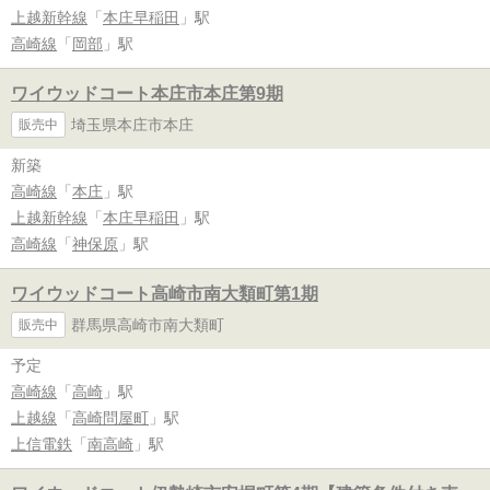
上越新幹線
「
本庄早稲田
」駅
高崎線
「
岡部
」駅
ワイウッドコート本庄市本庄第9期
埼玉県本庄市本庄
販売中
新築
高崎線
「
本庄
」駅
上越新幹線
「
本庄早稲田
」駅
高崎線
「
神保原
」駅
ワイウッドコート高崎市南大類町第1期
群馬県高崎市南大類町
販売中
予定
高崎線
「
高崎
」駅
上越線
「
高崎問屋町
」駅
上信電鉄
「
南高崎
」駅