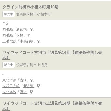
クライン前橋市小相木町第10期
群馬県前橋市小相木町
販売中
予定
両毛線
「
新前橋
」駅
両毛線
「
前橋
」駅
上毛電鉄
「
中央前橋
」駅
ワイウッドコート古河市上辺見第14期【建築条件無し売
地】
茨城県古河市上辺見
販売中
-
東北本線
「
古河
」駅
東武日光線
「
新古河
」駅
東北本線
「
野木
」駅
ワイウッドコート古河市上辺見第14期【建築条件付き売
地】