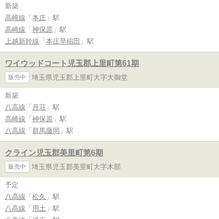
新築
高崎線
「
本庄
」駅
高崎線
「
神保原
」駅
上越新幹線
「
本庄早稲田
」駅
ワイウッドコート児玉郡上里町第61期
埼玉県児玉郡上里町大字大御堂
販売中
新築
八高線
「
丹荘
」駅
高崎線
「
神保原
」駅
八高線
「
群馬藤岡
」駅
クライン児玉郡美里町第6期
埼玉県児玉郡美里町大字木部
販売中
予定
八高線
「
松久
」駅
八高線
「
用土
」駅