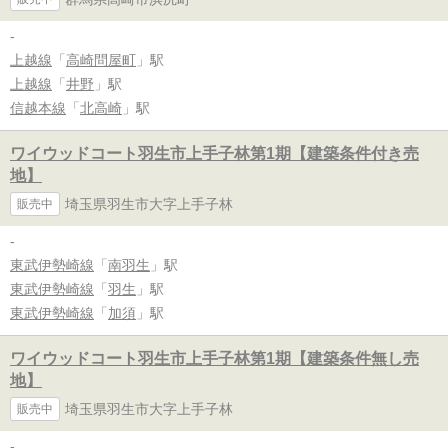
-
上越線
「
高崎問屋町
」駅
上越線
「
井野
」駅
信越本線
「
北高崎
」駅
ワイウッドコート羽生市上手子林第1期【建築条件付き売
地】
埼玉県羽生市大字上手子林
販売中
-
東武伊勢崎線
「
南羽生
」駅
東武伊勢崎線
「
羽生
」駅
東武伊勢崎線
「
加須
」駅
ワイウッドコート羽生市上手子林第1期【建築条件無し売
地】
埼玉県羽生市大字上手子林
販売中
-