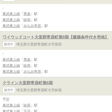
-
東武東上線
「
男衾
」駅
東武東上線
「
鉢形
」駅
東武東上線
「
みなみ寄居
」駅
ワイウッドコート大里郡寄居町第8期【建築条件付き売地】
埼玉県大里郡寄居町大字富田
販売中
-
東武東上線
「
男衾
」駅
東武東上線
「
鉢形
」駅
東武東上線
「
みなみ寄居
」駅
クライン大里郡寄居町第6期
埼玉県大里郡寄居町大字鉢形
販売中
予定
東武東上線
「
鉢形
」駅
東武東上線
「
玉淀
」駅