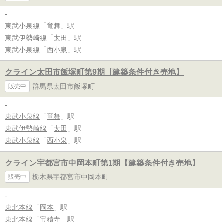
-
東武小泉線
「
竜舞
」駅
東武伊勢崎線
「
太田
」駅
東武小泉線
「
西小泉
」駅
クライン太田市飯塚町第9期【建築条件付き売地】
群馬県太田市飯塚町
販売中
-
東武小泉線
「
竜舞
」駅
東武伊勢崎線
「
太田
」駅
東武小泉線
「
西小泉
」駅
クライン宇都宮市中岡本町第1期【建築条件付き売地】
栃木県宇都宮市中岡本町
販売中
-
東北本線
「
岡本
」駅
東北本線
「
宝積寺
」駅