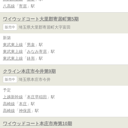
八高線
「
寄居
」駅
ワイウッドコート大里郡寄居町第5期
埼玉県大里郡寄居町大字富田
販売中
新築
東武東上線
「
男衾
」駅
東武東上線
「
みなみ寄居
」駅
東武東上線
「
鉢形
」駅
クライン本庄市今井第9期
埼玉県本庄市今井
販売中
予定
上越新幹線
「
本庄早稲田
」駅
高崎線
「
本庄
」駅
高崎線
「
神保原
」駅
ワイウッドコート本庄市寿第10期