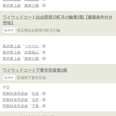
東武東上線
「
森林公園
」駅
ワイウッドコート比企郡滑川町月の輪第3期【建築条件付き
売地】
埼玉県比企郡滑川町月の輪
販売中
-
東武東上線
「
つきのわ
」駅
東武東上線
「
武蔵嵐山
」駅
東武東上線
「
森林公園
」駅
ワイウッドコート下妻市宗道第2期
茨城県下妻市宗道
販売中
予定
関東鉄道常総線
「
宗道
」駅
関東鉄道常総線
「
玉村
」駅
関東鉄道常総線
「
下妻
」駅