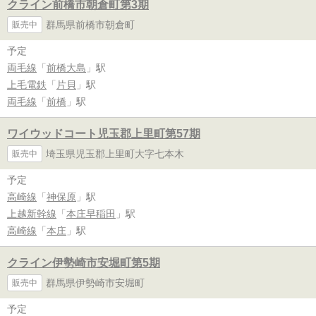
クライン前橋市朝倉町第3期
群馬県前橋市朝倉町
販売中
予定
両毛線
「
前橋大島
」駅
上毛電鉄
「
片貝
」駅
両毛線
「
前橋
」駅
ワイウッドコート児玉郡上里町第57期
埼玉県児玉郡上里町大字七本木
販売中
予定
高崎線
「
神保原
」駅
上越新幹線
「
本庄早稲田
」駅
高崎線
「
本庄
」駅
クライン伊勢崎市安堀町第5期
群馬県伊勢崎市安堀町
販売中
予定