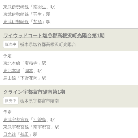
東武伊勢崎線
「
南羽生
」駅
東武伊勢崎線
「
羽生
」駅
東武伊勢崎線
「
加須
」駅
ワイウッドコート塩谷郡高根沢町光陽台第1期
栃木県塩谷郡高根沢町光陽台
販売中
予定
東北本線
「
宝積寺
」駅
東北本線
「
岡本
」駅
烏山線
「
下野花岡
」駅
クライン宇都宮市陽南第1期
栃木県宇都宮市陽南
販売中
予定
東武宇都宮線
「
江曽島
」駅
東武宇都宮線
「
南宇都宮
」駅
日光線
「
鶴田
」駅