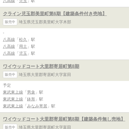
八高線
「
児玉
」駅
クライン児玉郡美里町第6期【建築条件付き売地】
埼玉県児玉郡美里町大字木部
販売中
-
八高線
「
松久
」駅
八高線
「
用土
」駅
八高線
「
児玉
」駅
ワイウッドコート大里郡寄居町第8期
埼玉県大里郡寄居町大字富田
販売中
予定
東武東上線
「
男衾
」駅
東武東上線
「
鉢形
」駅
東武東上線
「
みなみ寄居
」駅
ワイウッドコート大里郡寄居町第8期【建築条件無し売地】
埼玉県大里郡寄居町大字富田
販売中