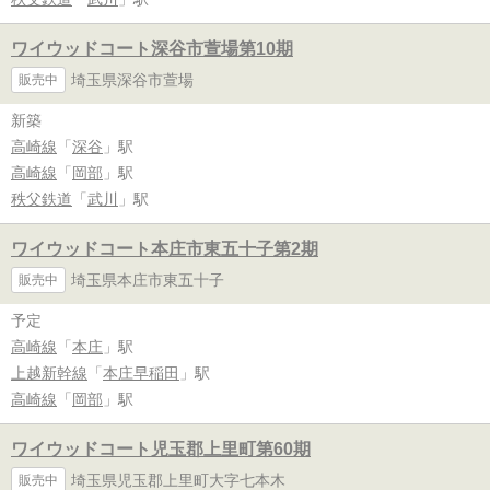
ワイウッドコート深谷市萱場第10期
埼玉県深谷市萱場
販売中
新築
高崎線
「
深谷
」駅
高崎線
「
岡部
」駅
秩父鉄道
「
武川
」駅
ワイウッドコート本庄市東五十子第2期
埼玉県本庄市東五十子
販売中
予定
高崎線
「
本庄
」駅
上越新幹線
「
本庄早稲田
」駅
高崎線
「
岡部
」駅
ワイウッドコート児玉郡上里町第60期
埼玉県児玉郡上里町大字七本木
販売中