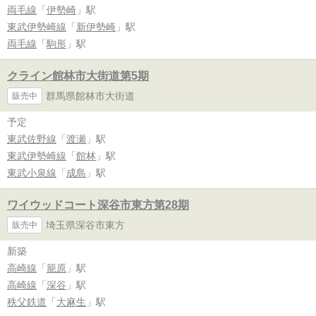
両毛線
「
伊勢崎
」駅
東武伊勢崎線
「
新伊勢崎
」駅
両毛線
「
駒形
」駅
クライン館林市大街道第5期
群馬県館林市大街道
販売中
予定
東武佐野線
「
渡瀬
」駅
東武伊勢崎線
「
館林
」駅
東武小泉線
「
成島
」駅
ワイウッドコート深谷市東方第28期
埼玉県深谷市東方
販売中
新築
高崎線
「
籠原
」駅
高崎線
「
深谷
」駅
秩父鉄道
「
大麻生
」駅