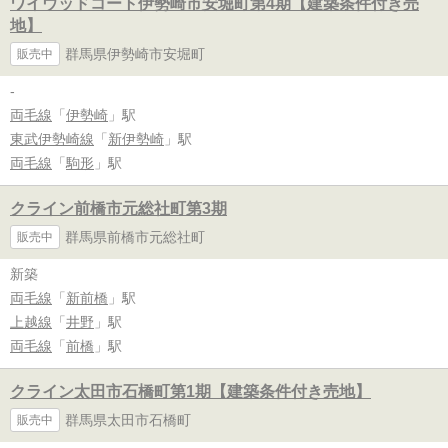
ワイウッドコート伊勢崎市安堀町第4期【建築条件付き売
地】
群馬県伊勢崎市安堀町
販売中
-
両毛線
「
伊勢崎
」駅
東武伊勢崎線
「
新伊勢崎
」駅
両毛線
「
駒形
」駅
クライン前橋市元総社町第3期
群馬県前橋市元総社町
販売中
新築
両毛線
「
新前橋
」駅
上越線
「
井野
」駅
両毛線
「
前橋
」駅
クライン太田市石橋町第1期【建築条件付き売地】
群馬県太田市石橋町
販売中