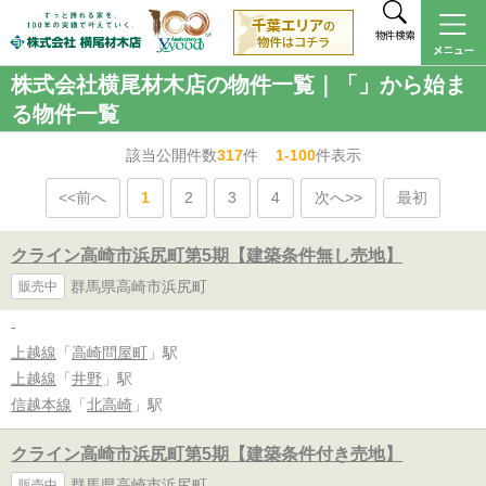
物件検索
株式会社横尾材木店の物件一覧｜「」から始ま
る物件一覧
該当公開件数
317
件
1-100
件表示
<<前へ
1
2
3
4
次へ>>
最初
クライン高崎市浜尻町第5期【建築条件無し売地】
群馬県高崎市浜尻町
販売中
-
上越線
「
高崎問屋町
」駅
上越線
「
井野
」駅
信越本線
「
北高崎
」駅
クライン高崎市浜尻町第5期【建築条件付き売地】
群馬県高崎市浜尻町
販売中