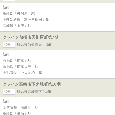
新築
高崎線
「
神保原
」駅
上越新幹線
「
本庄早稲田
」駅
高崎線
「
本庄
」駅
クライン前橋市天川原町第7期
群馬県前橋市天川原町
販売中
新築
両毛線
「
前橋
」駅
両毛線
「
前橋大島
」駅
上毛電鉄
「
中央前橋
」駅
クライン高崎市下之城町第10期
群馬県高崎市下之城町
販売中
新築
上信電鉄
「
南高崎
」駅
高崎線
「
高崎
」駅