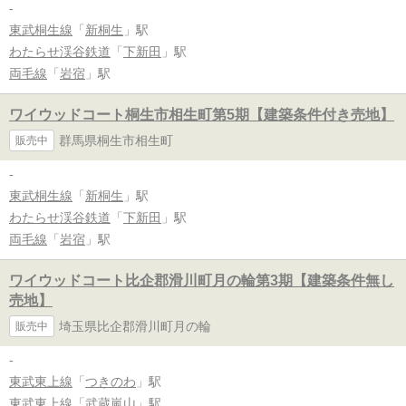
-
東武桐生線
「
新桐生
」駅
わたらせ渓谷鉄道
「
下新田
」駅
両毛線
「
岩宿
」駅
ワイウッドコート桐生市相生町第5期【建築条件付き売地】
群馬県桐生市相生町
販売中
-
東武桐生線
「
新桐生
」駅
わたらせ渓谷鉄道
「
下新田
」駅
両毛線
「
岩宿
」駅
ワイウッドコート比企郡滑川町月の輪第3期【建築条件無し
売地】
埼玉県比企郡滑川町月の輪
販売中
-
東武東上線
「
つきのわ
」駅
東武東上線
「
武蔵嵐山
」駅