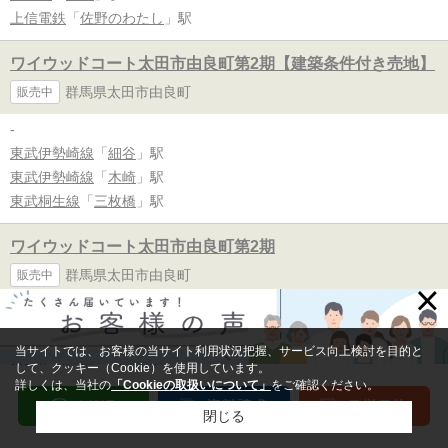
上信電鉄
「
佐野のわたし
」駅
ワイウッドコート太田市由良町第2期【建築条件付き売地】
群馬県太田市由良町
販売中
-
東武伊勢崎線
「
細谷
」駅
東武伊勢崎線
「
木崎
」駅
東武桐生線
「
三枚橋
」駅
ワイウッドコート太田市由良町第2期
群馬県太田市由良町
販売中
×
新築
東武伊勢崎線
「
細谷
」駅
当サイトでは、お客様の当サイト利用状況把握、サービス向上検討を目的と
東武伊勢崎線
「
木崎
」駅
して、クッキー（Cookie）を使用しています。
東武桐生線
「
三枚橋
」駅
詳しくは、当社の
「Cookieの取扱いについて」
をご確認ください。
閉じる
ワイウッドコート前橋市敷島町第1期【建築条件付き売地】