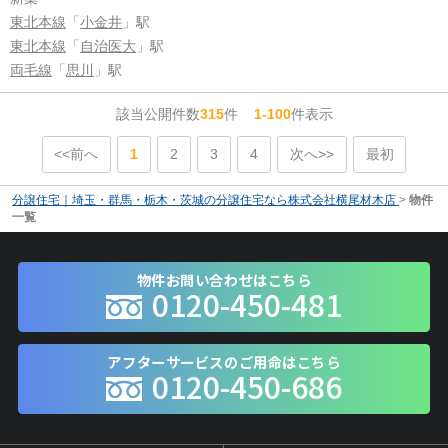
東北本線
「
小金井
」駅
東北本線
「
自治医大
」駅
両毛線
「
思川
」駅
該当公開件数
315
件
1-100
件表示
<<前へ
1
2
3
4
次へ>>
最初
分譲住宅｜埼玉・群馬・栃木・茨城の分譲住宅なら株式会社横尾材木店
>
物件
一覧
物件お問い合わせはこちら
0120-450-481
アフターサービスのご用命はこちら
0120-450-686