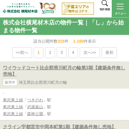
物件検索
株式会社横尾材木店の物件一覧｜「し」から始
まる物件一覧
該当公開件数
315
件
1-100
件表示
<<前へ
1
2
3
4
次へ>>
最初
ワイウッドコート比企郡滑川町月の輪第3期【建築条件無し
売地】
埼玉県比企郡滑川町月の輪
販売中
-
東武東上線
「
つきのわ
」駅
東武東上線
「
武蔵嵐山
」駅
東武東上線
「
森林公園
」駅
クライン宇都宮市中岡本町第1期【建築条件無し売地】