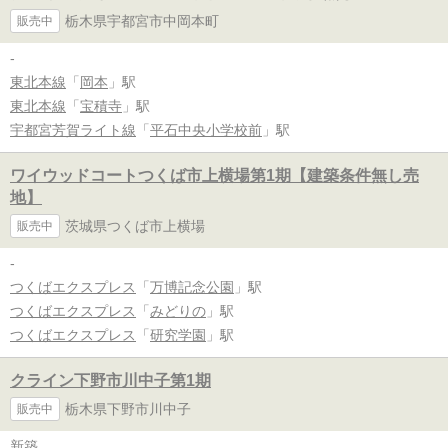
栃木県宇都宮市中岡本町
販売中
-
東北本線
「
岡本
」駅
東北本線
「
宝積寺
」駅
宇都宮芳賀ライト線
「
平石中央小学校前
」駅
ワイウッドコートつくば市上横場第1期【建築条件無し売
地】
茨城県つくば市上横場
販売中
-
つくばエクスプレス
「
万博記念公園
」駅
つくばエクスプレス
「
みどりの
」駅
つくばエクスプレス
「
研究学園
」駅
クライン下野市川中子第1期
栃木県下野市川中子
販売中
新築