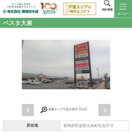
物件検索
ベスタ大泉
前
次
画像タップで拡大表示【
1
/1】
所在地
群馬県邑楽郡大泉町住吉57-3