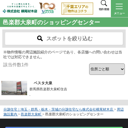
物件検索
邑楽郡大泉町のショッピングセンター
スポットを絞り込む
※物件情報の周辺施設紹介のページであり、各店舗への問い合わせは当
社では対応できません。
該当件数
1
件
ベスタ大泉
群馬県邑楽郡大泉町住吉
-
分譲住宅｜埼玉・群馬・栃木・茨城の分譲住宅なら株式会社横尾材木店
>
周辺
施設案内
>
邑楽郡大泉町
>
邑楽郡大泉町のショッピングセンター