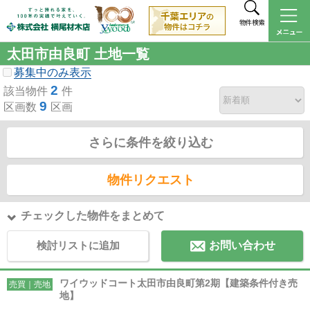
物件検索
太田市由良町 土地一覧
募集中のみ表示
2
該当物件
件
9
区画数
区画
さらに条件を絞り込む
物件リクエスト
チェックした物件をまとめて
検討リストに追加
お問い合わせ
ワイウッドコート太田市由良町第2期【建築条件付き売
売買｜売地
地】