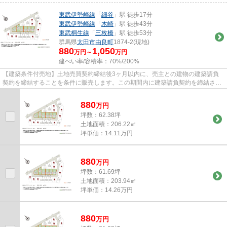
東武伊勢崎線
「
細谷
」駅 徒歩17分
東武伊勢崎線
「
木崎
」駅 徒歩43分
東武桐生線
「
三枚橋
」駅 徒歩53分
群馬県
太田市
由良町
1874-2(現地)
880
1,050
万円～
万円
建ぺい率/容積率：
70%/200%
【建築条件付売地】土地売買契約締結後3ヶ月以内に、売主との建物の建築請負
契約を締結することを条件に販売します。この期間内に建築請負契約を締結され
なかった場合は、土地売買契約...
880
万
円
坪数：62.38坪
土地面積：206.22㎡
坪単価：14.11万円
880
万
円
坪数：61.69坪
土地面積：203.94㎡
坪単価：14.26万円
880
万
円