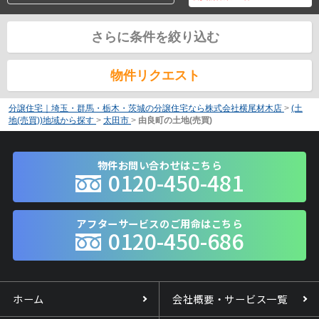
さらに条件を絞り込む
物件リクエスト
分譲住宅｜埼玉・群馬・栃木・茨城の分譲住宅なら株式会社横尾材木店
>
(土
地(売買))地域から探す
>
太田市
>
由良町の土地(売買)
物件お問い合わせはこちら
0120-450-481
アフターサービスのご用命はこちら
0120-450-686
ホーム
会社概要・サービス一覧