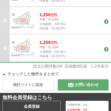
坪単価：20.04万円
1,250
万
円
坪数：61.69坪
土地面積：203.94㎡
坪単価：20.26万円
1,250
万
円
坪数：61.69坪
土地面積：203.94㎡
坪単価：20.26万円
該当公開件数
2
件 区画数
9
区画
1-2
件表示
チェックした物件をまとめて
検討リストに追加
お問い合わせ
無料会員登録はこちら
公開物件数：
0
件
会員登録
会員物件数：
0
件