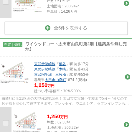
坪数：61.69坪
土地面積：203.94㎡
坪単価：14.26万円
全6件を表示する
ワイウッドコート太田市由良町第2期【建築条件無し売
売買｜売地
地】
東武伊勢崎線
「
細谷
」駅 徒歩17分
東武伊勢崎線
「
木崎
」駅 徒歩43分
東武桐生線
「
三枚橋
」駅 徒歩53分
群馬県
太田市
由良町
1874-2(現地)
1,250
万円
建ぺい率/容積率：
70%/200%
由良町に全21区画の大型分譲地誕生！ 太田市立宝泉小学校まで5分～7分なので
お子様も安心して通学できます。フレッセイ、ウエルシア、セブンイレブンも徒
歩10分圏内にあり、お買い物も...
1,250
万
円
坪数：62.38坪
土地面積：206.22㎡