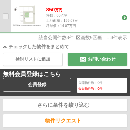
なかった場合は、土地売買契約...
850
万
円
坪数：60.4坪
土地面積：199.67㎡
坪単価：14.07万円
該当公開件数
3
件 区画数
9
区画
1-3
件表示
チェックした物件をまとめて
検討リストに追加
お問い合わせ
無料会員登録はこちら
公開物件数：
0
件
会員登録
会員物件数：
0
件
さらに条件を絞り込む
物件リクエスト