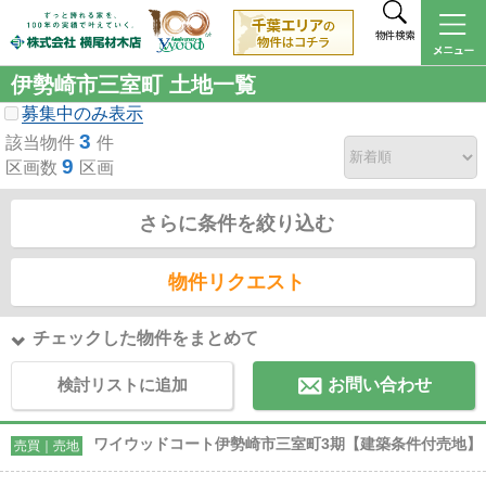
物件検索
伊勢崎市三室町 土地一覧
募集中のみ表示
3
該当物件
件
9
区画数
区画
さらに条件を絞り込む
物件リクエスト
チェックした物件をまとめて
検討リストに追加
お問い合わせ
ワイウッドコート伊勢崎市三室町3期【建築条件付売地】
売買｜売地