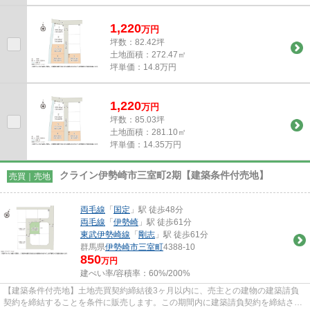
1,220
万
円
坪数：82.42坪
土地面積：272.47㎡
坪単価：14.8万円
1,220
万
円
坪数：85.03坪
土地面積：281.10㎡
坪単価：14.35万円
クライン伊勢崎市三室町2期【建築条件付売地】
売買｜売地
両毛線
「
国定
」駅 徒歩48分
両毛線
「
伊勢崎
」駅 徒歩61分
東武伊勢崎線
「
剛志
」駅 徒歩61分
群馬県
伊勢崎市
三室町
4388-10
850
万円
建ぺい率/容積率：
60%/200%
【建築条件付売地】土地売買契約締結後3ヶ月以内に、売主との建物の建築請負
契約を締結することを条件に販売します。この期間内に建築請負契約を締結され