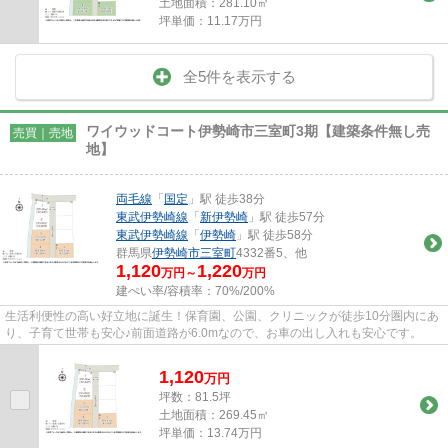
土地面積：281.10㎡
坪単価：11.17万円
全5件を表示する
ワイウッドコート伊勢崎市三室町3期【建築条件無し売
売買｜売地
地】
両毛線
「
国定
」駅 徒歩38分
東武伊勢崎線
「
新伊勢崎
」駅 徒歩57分
東武伊勢崎線
「
伊勢崎
」駅 徒歩58分
群馬県
伊勢崎市
三室町
4332番5、他
1,120
1,220
万円～
万円
建ぺい率/容積率：
70%/200%
生活利便性の高い好立地に誕生！保育園、公園、クリニックが徒歩10分圏内にあ
り、子育て世帯も安心♪前面道路が6.0mなので、お車の出し入れも安心です。
1,120
万
円
坪数：81.5坪
土地面積：269.45㎡
坪単価：13.74万円