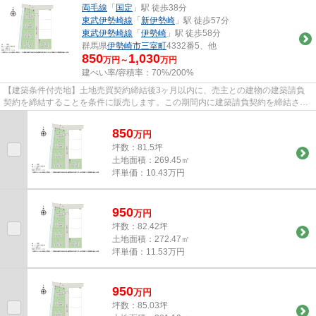
両毛線
「
国定
」駅 徒歩38分
東武伊勢崎線
「
新伊勢崎
」駅 徒歩57分
東武伊勢崎線
「
伊勢崎
」駅 徒歩58分
群馬県
伊勢崎市
三室町
4332番5、他
850
1,030
万円～
万円
建ぺい率/容積率：
70%/200%
【建築条件付売地】土地売買契約締結後3ヶ月以内に、売主との建物の建築請負
契約を締結することを条件に販売します。この期間内に建築請負契約を締結され
なかった場合は、土地売買契約...
850
万
円
坪数：81.5坪
土地面積：269.45㎡
坪単価：10.43万円
950
万
円
坪数：82.42坪
土地面積：272.47㎡
坪単価：11.53万円
950
万
円
坪数：85.03坪