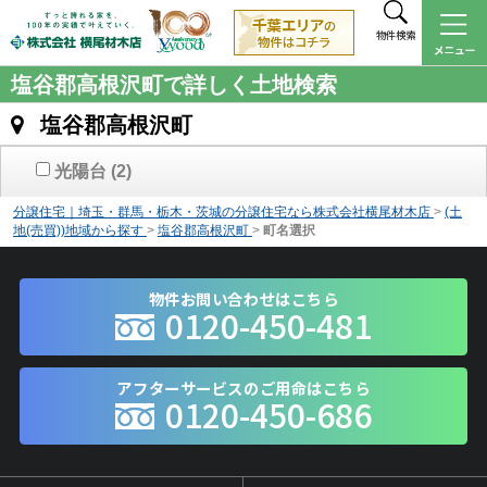
物件検索
塩谷郡高根沢町で詳しく土地検索
塩谷郡高根沢町
光陽台
(2)
分譲住宅｜埼玉・群馬・栃木・茨城の分譲住宅なら株式会社横尾材木店
>
(土
地(売買))地域から探す
>
塩谷郡高根沢町
>
町名選択
物件お問い合わせはこちら
0120-450-481
アフターサービスのご用命はこちら
0120-450-686