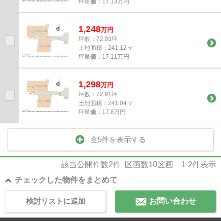
坪単価：17.13万円
1,248
万
円
坪数：72.93坪
土地面積：241.12㎡
坪単価：17.11万円
1,298
万
円
坪数：72.91坪
土地面積：241.04㎡
坪単価：17.8万円
全5件を表示する
該当公開件数
2
件 区画数
10
区画
1-2
件表示
チェックした物件をまとめて
検討リストに追加
お問い合わせ