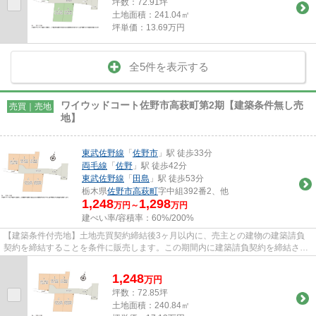
坪数：72.91坪
土地面積：241.04㎡
坪単価：13.69万円
全5件を表示する
ワイウッドコート佐野市高萩町第2期【建築条件無し売
売買｜売地
地】
東武佐野線
「
佐野市
」駅 徒歩33分
両毛線
「
佐野
」駅 徒歩42分
東武佐野線
「
田島
」駅 徒歩53分
栃木県
佐野市
高萩町
字中組392番2、他
1,248
1,298
万円～
万円
建ぺい率/容積率：
60%/200%
【建築条件付売地】土地売買契約締結後3ヶ月以内に、売主との建物の建築請負
契約を締結することを条件に販売します。この期間内に建築請負契約を締結され
なかった場合は、土地売買契約...
1,248
万
円
坪数：72.85坪
土地面積：240.84㎡