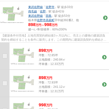
東武佐野線
「
佐野市
」駅 徒歩33分
両毛線
「
佐野
」駅 徒歩42分
東武佐野線
「
田島
」駅 徒歩53分
栃木県
佐野市
高萩町
字中組392番2、他
898
998
万円～
万円
建ぺい率/容積率：
60%/200%
【建築条件付売地】土地売買契約締結後3ヶ月以内に、売主との建物の建築請負
契約を締結することを条件に販売します。この期間内に建築請負契約を締結され
なかった場合は、土地売買契約...
898
万
円
坪数：72.85坪
土地面積：240.84㎡
坪単価：12.33万円
898
万
円
坪数：72.93坪
土地面積：241.12㎡
坪単価：12.31万円
998
万
円