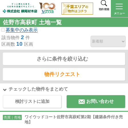
物件検索
佐野市高萩町 土地一覧
募集中のみ表示
2
該当物件
件
10
区画数
区画
さらに条件を絞り込む
物件リクエスト
チェックした物件をまとめて
検討リストに追加
お問い合わせ
ワイウッドコート佐野市高萩町第2期【建築条件付き売
売買｜売地
地】