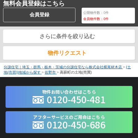
無料会員登録はこちら
公開物件数：
0
件
会員登録
会員物件数：
0
件
さらに条件を絞り込む
物件リクエスト
分譲住宅｜埼玉・群馬・栃木・茨城の分譲住宅なら株式会社横尾材木店
>
(土
地(売買))地域から探す
>
佐野市
>
高萩町の土地(売買)
物件お問い合わせはこちら
0120-450-481
アフターサービスのご用命はこちら
0120-450-686