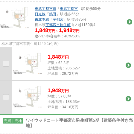
東武宇都宮線
「
東武宇都宮
」駅 徒歩55分
日光線
「
鶴田
」駅 徒歩66分
東北本線
「
宇都宮
」駅 徒歩75分
栃木県
宇都宮市
駒生町
山ノ越1150番4
1,848
1,948
万円～
万円
建ぺい率/容積率：
40%/60%
栃木県宇都宮市駒生町1249-1(付近)
1,848
万
円
坪数：62.2坪
土地面積：205.62㎡
坪単価：29.72万円
1,948
万
円
坪数：57.03坪
土地面積：188.53㎡
坪単価：34.16万円
ワイウッドコート宇都宮市駒生町第5期【建築条件付き売
売買｜売地
地】