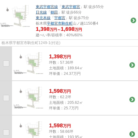
東武宇都宮線
「
東武宇都宮
」駅 徒歩55分
日光線
「
鶴田
」駅 徒歩66分
東北本線
「
宇都宮
」駅 徒歩75分
栃木県
宇都宮市
駒生町
山ノ越1150番4
1,398
1,698
万円～
万円
建ぺい率/容積率：
40%/60%
栃木県宇都宮市駒生町1249-1(付近)
1,398
万
円
坪数：57.36坪
土地面積：189.64㎡
坪単価：24.37万円
1,598
万
円
坪数：62.2坪
土地面積：205.62㎡
坪単価：25.7万円
1,598
万
円
坪数：58.66坪
土地面積：193.95㎡