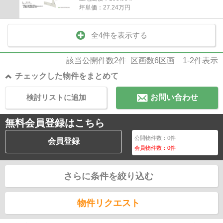
坪単価：27.24万円
全4件を表示する
該当公開件数
2
件 区画数
6
区画
1-2
件表示
チェックした物件をまとめて
検討リストに追加
お問い合わせ
無料会員登録はこちら
公開物件数：
0
件
会員登録
会員物件数：
0
件
さらに条件を絞り込む
物件リクエスト