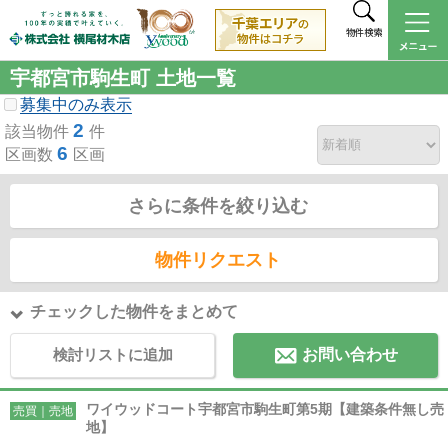
物件検索
宇都宮市駒生町 土地一覧
募集中のみ表示
2
該当物件
件
6
区画数
区画
さらに条件を絞り込む
物件リクエスト
チェックした物件をまとめて
検討リストに追加
お問い合わせ
ワイウッドコート宇都宮市駒生町第5期【建築条件無し売
売買｜売地
地】