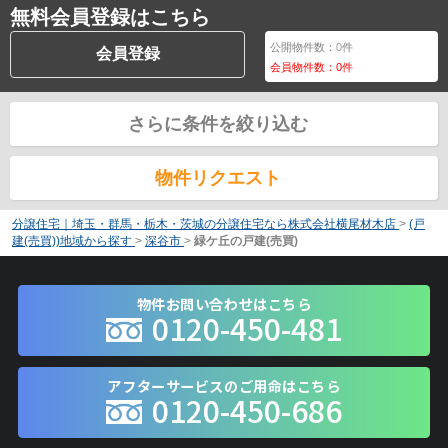
無料会員登録はこちら
公開物件数：
0
件
会員登録
会員物件数：
0
件
さらに条件を絞り込む
物件リクエスト
分譲住宅｜埼玉・群馬・栃木・茨城の分譲住宅なら株式会社横尾材木店
>
(戸
建(売買))地域から探す
>
深谷市
>
緑ケ丘の戸建(売買)
物件お問い合わせはこちら
0120-450-481
アフターサービスのご用命はこちら
0120-450-686