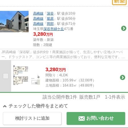
高崎線
「
深谷
」駅 徒歩10分
高崎線
「
籠原
」駅 徒歩56分
高崎線
「
岡部
」駅 徒歩71分
埼玉県
深谷市
緑ケ丘
471番
3,280
万円
築年数：新築
階数：2階建
JR高崎線「深谷駅」徒歩約9分！商業施設が揃って、生活しやすい立地♪スーパ
ー、ドラックストア、コンビニ等の商業施設が揃っており、便利な立地です。病
院や保育園も徒歩約15分圏内に...
3,280
万
円
間取り：4LDK
建物面積：
105.99㎡（32.06坪）
土地面積：
164.83㎡（49.86坪）
該当公開件数
1
件 販売数
1
戸
1-1
件表示
チェックした物件をまとめて
検討リストに追加
お問い合わせ