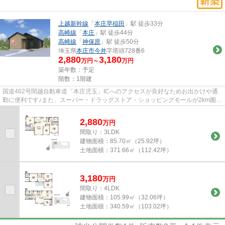
上越新幹線
「
本庄早稲田
」駅 徒歩33分
高崎線
「
本庄
」駅 徒歩44分
高崎線
「
神保原
」駅 徒歩50分
埼玉県
本庄市
今井
字塔頭728番6
2,880
3,180
万円～
万円
築年数：予定
階数：1階建
国道462号関越自動車道「本庄児玉」ICへのアクセスが良好なためお出かけや通
勤に便利です♪また、スーパー・ドラッグストア・ショッピングモールが2km圏内
に揃っておりお買い物環境も充...
2,880
万
円
間取り：3LDK
建物面積：
85.70㎡（25.92坪）
土地面積：
371.66㎡（112.42坪）
3,180
万
円
間取り：4LDK
建物面積：
105.99㎡（32.06坪）
土地面積：
340.59㎡（103.02坪）