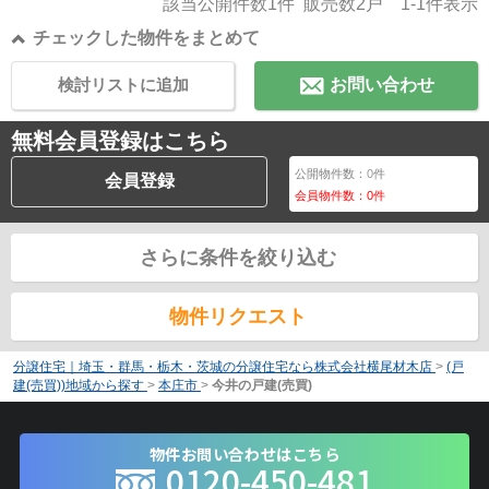
該当公開件数
1
件 販売数
2
戸
1-1
件表示
チェックした物件をまとめて
検討リストに追加
お問い合わせ
無料会員登録はこちら
公開物件数：
0
件
会員登録
会員物件数：
0
件
さらに条件を絞り込む
物件リクエスト
分譲住宅｜埼玉・群馬・栃木・茨城の分譲住宅なら株式会社横尾材木店
>
(戸
建(売買))地域から探す
>
本庄市
>
今井の戸建(売買)
物件お問い合わせはこちら
0120-450-481