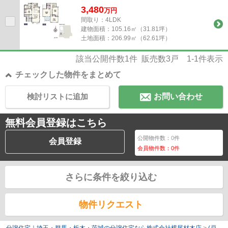
3,480
万
円
間取り：4LDK
建物面積：
105.16㎡（31.81坪）
土地面積：
206.99㎡（62.61坪）
該当公開件数
1
件 販売数
3
戸
1-1
件表示
チェックした物件をまとめて
検討リストに追加
お問い合わせ
無料会員登録はこちら
公開物件数：
0
件
会員登録
会員物件数：
0
件
さらに条件を絞り込む
物件リクエスト
分譲住宅｜埼玉・群馬・栃木・茨城の分譲住宅なら株式会社横尾材木店
>
(戸