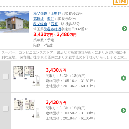
秩父鉄道
「
上熊谷
」駅 徒歩29分
高崎線
「
熊谷
」駅 徒歩34分
秩父鉄道
「
石原
」駅 徒歩33分
埼玉県
熊谷市
柿沼
字遠新田932番13
3,430
3,480
万円～
万円
築年数：予定
階数：2階建
スーパー、コンビニエンスストア、書店など商業施設が近くにありお買い物に便
利な立地。 保育園が徒歩10分圏内にあり未就学児のお子様がいらっしゃるご家庭
におすすめです。 バス停も...
3,430
万
円
間取り：3LDK＋1S(納戸)
建物面積：
105.16㎡（31.81坪）
土地面積：
201.36㎡（60.91坪）
3,430
万
円
間取り：3LDK＋1S(納戸)
建物面積：
103.50㎡（31.30坪）
土地面積：
201.84㎡（61.05坪）