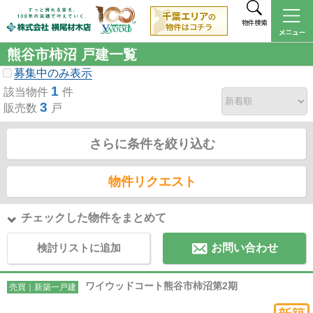
物件検索
熊谷市柿沼 戸建一覧
募集中のみ表示
1
該当物件
件
3
販売数
戸
さらに条件を絞り込む
物件リクエスト
チェックした物件をまとめて
検討リストに追加
お問い合わせ
ワイウッドコート熊谷市柿沼第2期
売買｜新築一戸建