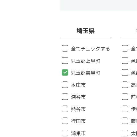
埼玉県
全てチェックする
全
児玉郡上里町
邑
児玉郡美里町
邑
本庄市
高
深谷市
前
熊谷市
伊
行田市
藤
鴻巣市
太