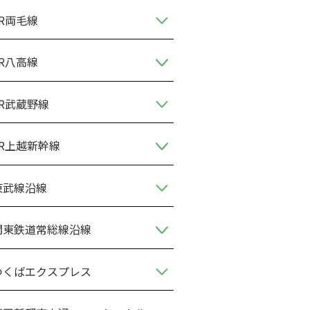
JR両毛線
JR八高線
JR武蔵野線
JR上越新幹線
東武線沿線
関東鉄道常総線沿線
つくばエクスプレス