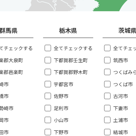
群馬県
栃木県
茨城
てチェックする
全てチェックする
全てチェ
楽郡大泉町
下都賀郡壬生町
筑西市
楽郡邑楽町
下都賀郡野木町
つくばみ
崎市
宇都宮市
つくば市
橋市
佐野市
古河市
勢崎市
足利市
下妻市
岡市
小山市
土浦市
田市
下野市
結城市