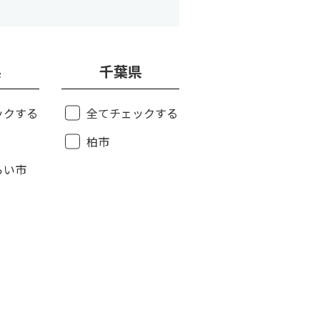
県
千葉県
ックする
全てチェックする
柏市
らい市