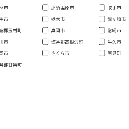
林市
那須塩原市
取手市
生市
栃木市
龍ヶ崎市
波郡玉村町
真岡市
常総市
川市
塩谷郡高根沢町
牛久市
岡市
さくら市
阿見町
楽郡甘楽町