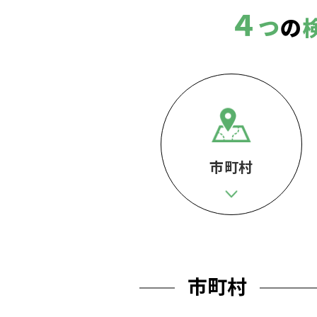
４
つ
の
市町村
市町村