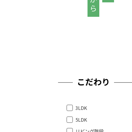
こだわり
3LDK
5LDK
リビング階段