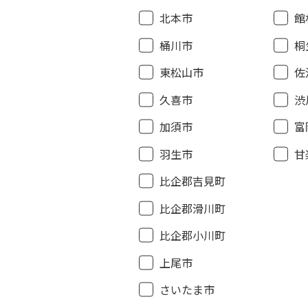
北本市
館
桶川市
桐
東松山市
佐
久喜市
渋
加須市
富
羽生市
甘
比企郡吉見町
比企郡滑川町
比企郡小川町
上尾市
さいたま市