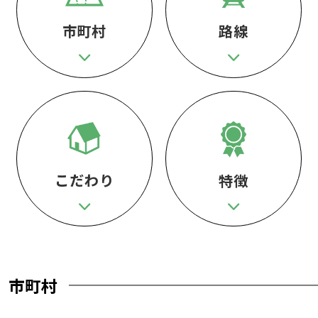
市町村
路線
こだわり
特徴
市町村