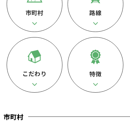
市町村
路線
こだわり
特徴
市町村