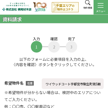
物件検索
資料請求
入力
確認
完了
1
2
3
以下のフォームに必要項目を入力の上、
〈内容を確認〉ボタンをクリックしてください。
希望物件名
任意
※希望物件が分からない場合は、検討中のエリアについ
てご入力ください。
例：〇〇市、〇〇駅周辺など