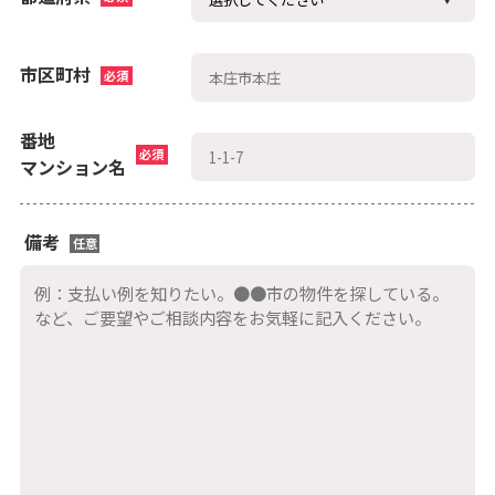
市区町村
必須
番地
必須
マンション名
備考
任意