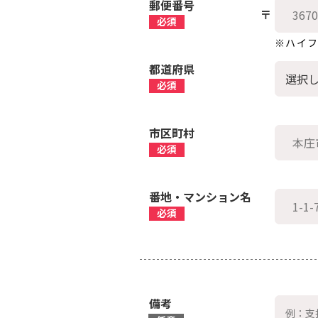
郵便番号
※ハイ
都道府県
市区町村
番地・マンション名
備考