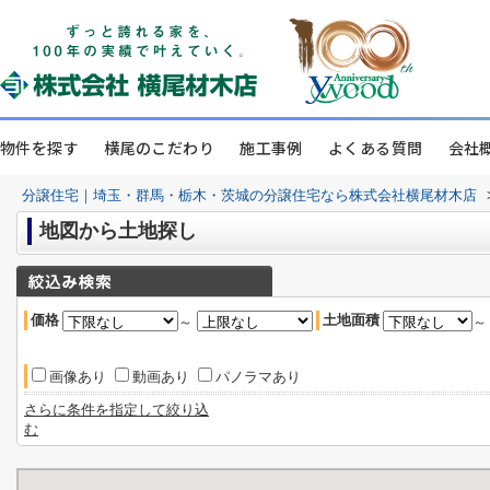
物件を探す
横尾のこだわり
施工事例
よくある質問
会社
分譲住宅｜埼玉・群馬・栃木・茨城の分譲住宅なら株式会社横尾材木店
地図から土地探し
価格
土地面積
～
画像あり
動画あり
パノラマあり
さらに条件を指定して絞り込
む